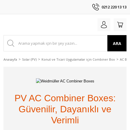
0212 220 13 13
ARA
Anasayfa
Solar (PV)
Konut ve Ticari Uygulamalar için Combiner Box
AC Bo
PV AC Combiner Boxes:
Güvenilir, Dayanıklı ve
Verimli