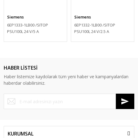
Siemens
Siemens
6EP1333-1LB00 /SITOP
6EP1332-1LB00 /SITOP
PSU100L 24 V/5 A
PSU100L 24 V/2.5 A
HABER LİSTESİ
Haber listemize kaydolarak tüm yeni haber ve kampanyalardan
haberdar olabilirsiniz.
KURUMSAL