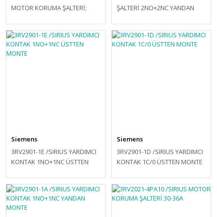
MOTOR KORUMA ŞALTERİ;
ŞALTERİ 2NO+2NC YANDAN
TERMİK VE KISA DEVRE
MONTE
KORUMALI; 42-52A; 65kA ; BOY
S2
Siemens
Siemens
3RV2901-1E /SIRIUS YARDIMCI
3RV2901-1D /SIRIUS YARDIMCI
KONTAK 1NO+1NC ÜSTTEN
KONTAK 1C/0 ÜSTTEN MONTE
MONTE