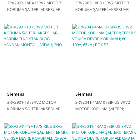
3RV2902-1AB4 /3RV2 MOTOR
3RV2902-1AP0 /3RV2 MOTOR
KORUMA ŞALTERİ AKSESUARI;
KORUMA ŞALTERİ AKSESUARI;
DÜŞÜK GERİLİM BOBİNİ; DC
DÜŞÜK GERİLİM BOBİNİ; AC
24V
230V
Siemens
Siemens
3RV2901-1B /3RV2 MOTOR
3RV2041-4MA10 /SIRIUS 3RV2
KORUMA ŞALTERİ AKSESUARI;
MOTOR KORUMA ŞALTERİ;
YARDIMCI KONTAK BLOĞU;
TERMİK VE KISA DEVRE
YANDAN MONTAJLI; VİDALI;
KORUMALI; 80-100A; 65kA ;
2NO
BOY S3