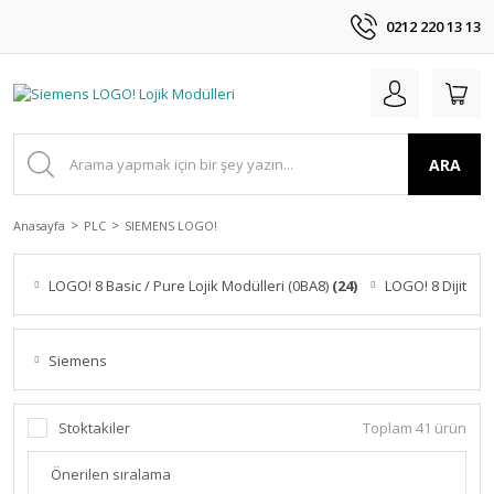
0212 220 13 13
ARA
Anasayfa
PLC
SIEMENS LOGO!
LOGO! 8 Basic / Pure Lojik Modülleri (0BA8)
(24)
LOGO! 8 Dijital G
Siemens
Stoktakiler
Toplam 41 ürün