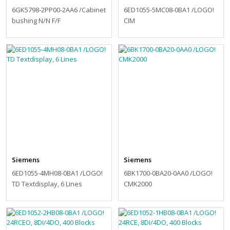
6GK5798-2PP00-2AA6 /Cabinet
6ED1055-5MC08-0BA1 /LOGO!
bushing N/N F/F
CIM
Siemens
Siemens
6ED1055-4MH08-0BA1 /LOGO!
6BK1700-0BA20-0AA0 /LOGO!
TD Textdisplay, 6 Lines
CMK2000