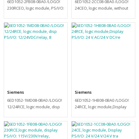
6ED1052-2FB08-0BA0 /LOGO!
6ED1052-2CC08-0BA0 /LOGO!
230RCEO, logic module, PS/I/O:
24CEO, logic module, without
230V/230V/relay, 8 DI/4
display, PS/I/O: 24 V/24
Siemens
Siemens
6ED1052-1MD08-0BA0 /LOGO!
6ED1052-1HB08-0BA0 /LOGO!
12/24RCE, logic module, disp
24RCE, logic module,Display
PS/I/O: 12/24VDC/relay, 8
PS/I/O: 24 V AC/24 V DC/re