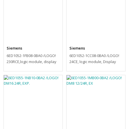
Siemens
Siemens
6ED1052-1FB08-0BA0 /LOGO!
6ED1052-1CC08-0BA0 /LOGO!
230RCE,logic module, display
24CE, logic module, Display
PS/I/O: 115V/230V/relay,
PS/I/O: 24 V/24 V/24 V tra