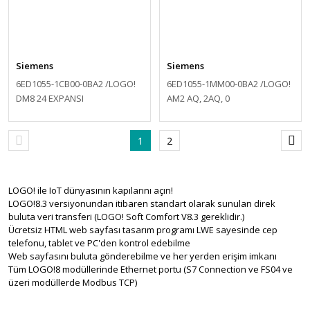
Siemens
Siemens
6ED1055-1CB00-0BA2 /LOGO!
6ED1055-1MM00-0BA2 /LOGO!
DM8 24 EXPANSI
AM2 AQ, 2AQ, 0
1
2
LOGO! ile IoT dünyasının kapılarını açın!
LOGO!8.3 versiyonundan itibaren standart olarak sunulan direk
buluta veri transferi (LOGO! Soft Comfort V8.3 gereklidir.)
Ücretsiz HTML web sayfası tasarım programı LWE sayesinde cep
telefonu, tablet ve PC'den kontrol edebilme
Web sayfasını buluta gönderebilme ve her yerden erişim imkanı
Tüm LOGO!8 modüllerinde Ethernet portu (S7 Connection ve FS04 ve
üzeri modüllerde Modbus TCP)