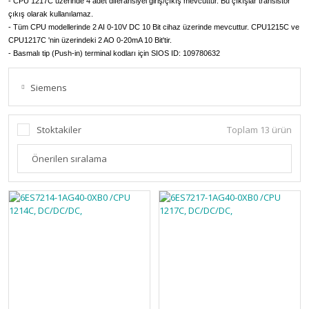
- CPU 1217C üzerinde 4 adet diferansiyel giriş/çıkış mevcuttur. Bu çıkışlar transistör
çıkış olarak kullanılamaz.
- Tüm CPU modellerinde 2 AI 0-10V DC 10 Bit cihaz üzerinde mevcuttur. CPU1215C ve
CPU1217C 'nin üzerindeki 2 AO 0-20mA 10 Bit'tir.
- Basmalı tip (Push-in) terminal kodları için SIOS ID: 109780632
Siemens
Stoktakiler
Toplam 13 ürün