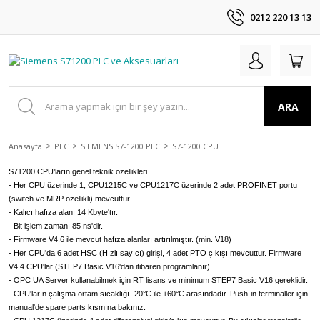
0212 220 13 13
ARA
Anasayfa
PLC
SIEMENS S7-1200 PLC
S7-1200 CPU
S71200 CPU’ların genel teknik özellikleri
- Her CPU üzerinde 1, CPU1215C ve CPU1217C üzerinde 2 adet PROFINET portu
(switch ve MRP özellikli) mevcuttur.
- Kalıcı hafıza alanı 14 Kbyte'tır.
- Bit işlem zamanı 85 ns'dir.
- Firmware V4.6 ile mevcut hafıza alanları artırılmıştır. (min. V18)
- Her CPU'da 6 adet HSC (Hızlı sayıcı) girişi, 4 adet PTO çıkışı mevcuttur. Firmware
V4.4 CPU'lar (STEP7 Basic V16'dan itibaren programlanır)
- OPC UA Server kullanabilmek için RT lisans ve minimum STEP7 Basic V16 gereklidir.
- CPU'ların çalışma ortam sıcaklığı -20°C ile +60°C arasındadır. Push-in terminaller için
manual'de spare parts kısmına bakınız.