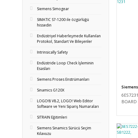
Siemens Simogear
SIMATIC S7-1200 ile özgürlüğü
hissedin
Endüstriyel Haberleşmede Kullanılan
Protokol, Standart Ve Bileşenler
Intrinsically Safety
Endüstride Loop Check İşleminin
Esasları
Siemens Proses Enstrümanları
Siemens
Sinamics G120X
6ES723
LOGO!8 V8.2, LOGO! Web Editor
BOARD 
Software ve Yeni Sipariş Numaraları
SITRAIN Eğitimleri
Siemens Sinamics Sürücü Seçim
Kılavuzu