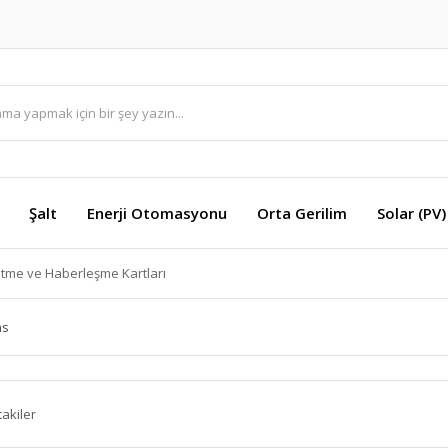
Şalt
Enerji Otomasyonu
Orta Gerilim
Solar (PV)
etme ve Haberleşme Kartları
ns
takiler