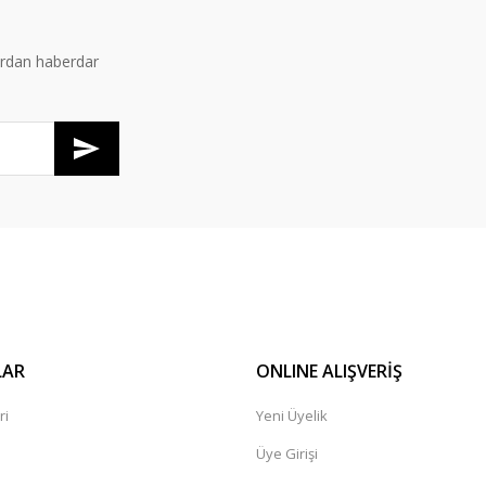
ardan haberdar
LAR
ONLINE ALIŞVERİŞ
ri
Yeni Üyelik
Üye Girişi