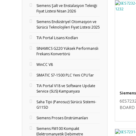
Siemens Şalt ve Enstalasyon Tekniği
Fiyat Listesi Nisan 2026
Siemens Endüstriyel Otomasyon ve
Sürücü Teknolojileri Fiyat Listesi 2025
TIA Portal Lisans Kodları
SINAMICS G220 Yüksek Performanslı
Frekans Konvertörü
WinCC V8
SIMATIC S7-1500 PLC Yeni CPU'lar
TIA Portal V18 ve Software Update
Service (SUS) Kampanyası
Siemens
6ES723
Saha Tipi (Panosuz) Sürücü Sistemi-
BOARD 
G115D
Siemens Proses Enstrümanları
Siemens FM100 Kompakt
Elektromanyetik Debimetre