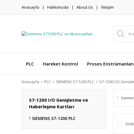
Anasayfa
Hakkımızda
About Us
İletişim
PLC
Hareket Kontrol
Proses Enstrümanları
Anasayfa
PLC
SIEMENS S7-1200 PLC
S7-1200 I/O Genişl
Sieme
S7-1200 I/O Genişletme ve
Haberleşme Kartları
SIEMENS S7-1200 PLC
Stok