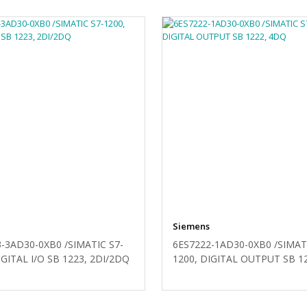
Siemens
-3AD30-0XB0 /SIMATIC S7-
6ES7222-1AD30-0XB0 /SIMAT
IGITAL I/O SB 1223, 2DI/2DQ
1200, DIGITAL OUTPUT SB 1
4DQ