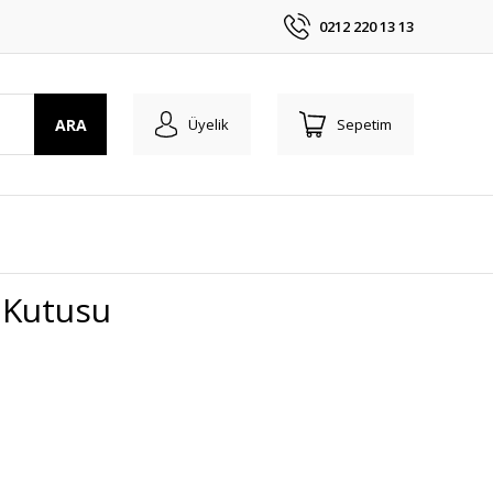
0212 220 13 13
ARA
Üyelik
Sepetim
ı Kutusu