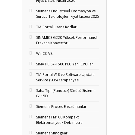
Fiyat Listesi Nisan 2026
Siemens Endüstriyel Otomasyon ve
Sürücü Teknolojileri Fiyat Listesi 2025
TIA Portal Lisans Kodları
SINAMICS G220 Yüksek Performanslı
Frekans Konvertörü
WinCC V8
SIMATIC S7-1500 PLC Yeni CPU'lar
TIA Portal V18 ve Software Update
Service (SUS) Kampanyası
Saha Tipi (Panosuz) Sürücü Sistemi-
G115D
Siemens Proses Enstrümanları
Siemens FM100 Kompakt
Elektromanyetik Debimetre
Siemens Simogear