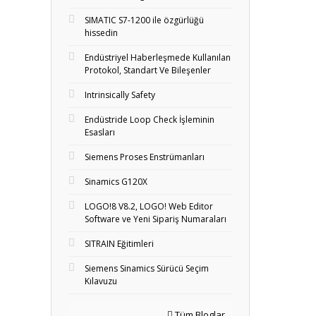
SIMATIC S7-1200 ile özgürlüğü
hissedin
Endüstriyel Haberleşmede Kullanılan
Protokol, Standart Ve Bileşenler
Intrinsically Safety
Endüstride Loop Check İşleminin
Esasları
Siemens Proses Enstrümanları
Sinamics G120X
LOGO!8 V8.2, LOGO! Web Editor
Software ve Yeni Sipariş Numaraları
SITRAIN Eğitimleri
Siemens Sinamics Sürücü Seçim
Kılavuzu
Tüm Bloglar