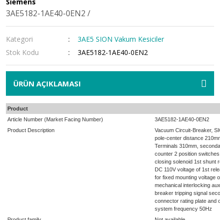
Siemens
S7-1200 Fail Safe Başlang
SITOP PSU300E
3AE5182-1AE40-0EN2 /
S7-1200 Enerji Ölçüm Mo
SITOP PSU300P IP67
Kategori
3AE5 SION Vakum Kesiciler
SITOP PSU3400 DC/DC Dö
Stok Kodu
3AE5182-1AE40-0EN2
SITOP PSU3600
SITOP PSU3800 3 Faz Giriş
ÜRÜN AÇIKLAMASI
SITOP PSU6200
Product
Article Number (Market Facing Number)
SITOP Redundancy Modü
3AE5182-1AE40-0EN2
Product Description
Vacuum Circuit-Breaker, S
pole-center distance 210mm
SITOP Selectivity Korum
Terminals 310mm, secondar
counter 2 position switches
SITOP Smart PSU100S
closing solenoid 1st shunt r
DC 110V voltage of 1st rel
for fixed mounting voltage 
SITOP Smart PSU300S
mechanical interlocking a
breaker tripping signal se
SITOP UPS500S Serisi DC
connector rating plate and o
system frequency 50Hz
Product family
Not available