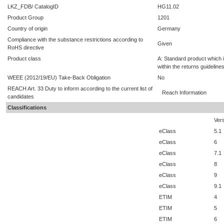
LKZ_FDB/ CatalogID
HG11.02
Product Group
1201
Country of origin
Germany
Compliance with the substance restrictions according to
Given
RoHS directive
Product class
A: Standard product which i
within the returns guideline
WEEE (2012/19/EU) Take-Back Obligation
No
REACH Art. 33 Duty to inform according to the current list of
Reach Information
candidates
Classifications
Ver
eClass
5.1
eClass
6
eClass
7.1
eClass
8
eClass
9
eClass
9.1
ETIM
4
ETIM
5
ETIM
6