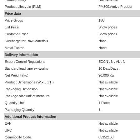
Product Lifecycle (PLM)
PM300:Active Product
Price data
Price Group
15U
List Price
Show prices
Customer Price
Show prices
Surcharge for Raw Materials
None
Metal Factor
None
Delivery information
Export Control Regulations
ECCN : N / AL : N
Standard lead time ex-works
10 Day/Days
Net Weight (kg)
90,000 Kg
Product Dimensions (W x L x H)
Not available
Packaging Dimension
Not available
Package size unit of measure
Not available
Quantity Unit
1 Piece
Packaging Quantity
1
Additional Product Information
EAN
Not available
UPC
Not available
Commodity Code
85352100