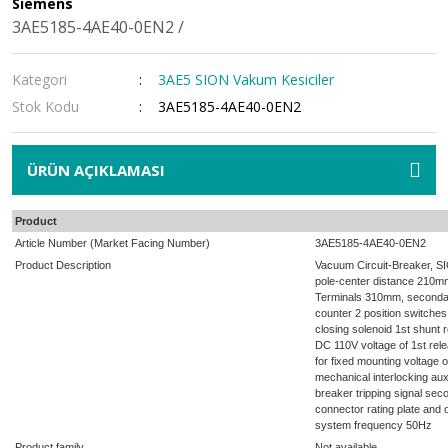
Siemens
S7-1200 Fail Safe Başlang
SITOP PSU300E
3AE5185-4AE40-0EN2 /
S7-1200 Enerji Ölçüm Mo
SITOP PSU300P IP67
Kategori
3AE5 SION Vakum Kesiciler
SITOP PSU3400 DC/DC Dö
Stok Kodu
3AE5185-4AE40-0EN2
SITOP PSU3600
SITOP PSU3800 3 Faz Giriş
ÜRÜN AÇIKLAMASI
SITOP PSU6200
Product
Article Number (Market Facing Number)
SITOP Redundancy Modü
3AE5185-4AE40-0EN2
Product Description
Vacuum Circuit-Breaker, S
pole-center distance 210mm
SITOP Selectivity Korum
Terminals 310mm, secondar
counter 2 position switches
SITOP Smart PSU100S
closing solenoid 1st shunt r
DC 110V voltage of 1st rel
for fixed mounting voltage 
SITOP Smart PSU300S
mechanical interlocking a
breaker tripping signal se
SITOP UPS500S Serisi DC
connector rating plate and o
system frequency 50Hz
Product family
Not available