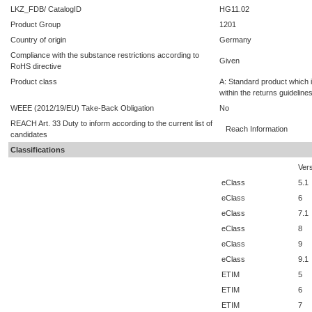
LKZ_FDB/ CatalogID
HG11.02
Product Group
1201
Country of origin
Germany
Compliance with the substance restrictions according to
Given
RoHS directive
Product class
A: Standard product which i
within the returns guideline
WEEE (2012/19/EU) Take-Back Obligation
No
REACH Art. 33 Duty to inform according to the current list of
Reach Information
candidates
Classifications
Ver
eClass
5.1
eClass
6
eClass
7.1
eClass
8
eClass
9
eClass
9.1
ETIM
5
ETIM
6
ETIM
7