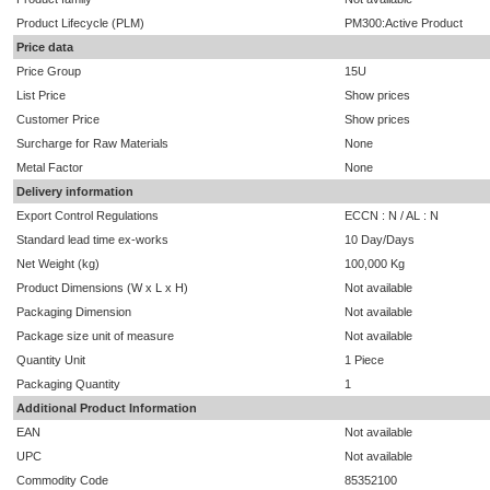
Product Lifecycle (PLM)
PM300:Active Product
Price data
Price Group
15U
List Price
Show prices
Customer Price
Show prices
Surcharge for Raw Materials
None
Metal Factor
None
Delivery information
Export Control Regulations
ECCN : N / AL : N
Standard lead time ex-works
10 Day/Days
Net Weight (kg)
100,000 Kg
Product Dimensions (W x L x H)
Not available
Packaging Dimension
Not available
Package size unit of measure
Not available
Quantity Unit
1 Piece
Packaging Quantity
1
Additional Product Information
EAN
Not available
UPC
Not available
Commodity Code
85352100