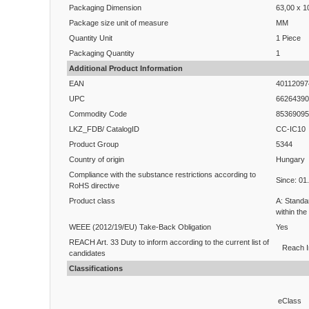
Packaging Dimension
63,00 x 1
Package size unit of measure
MM
Quantity Unit
1 Piece
Packaging Quantity
1
Additional Product Information
EAN
40112097
UPC
66264390
Commodity Code
85369095
LKZ_FDB/ CatalogID
CC-IC10
Product Group
5344
Country of origin
Hungary
Compliance with the substance restrictions according to
Since: 01
RoHS directive
Product class
A: Standa
within the
WEEE (2012/19/EU) Take-Back Obligation
Yes
REACH Art. 33 Duty to inform according to the current list of
Reach I
candidates
Classifications
eClass