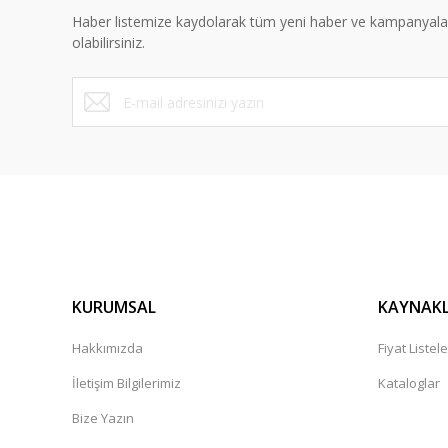
Ürün bilgilerinde hatalar bulunuyor.
Haber listemize kaydolarak tüm yeni haber ve kampanyal
Ürün fiyatı diğer sitelerden daha pahalı.
olabilirsiniz.
Bu ürüne benzer farklı alternatifler olmalı.
KURUMSAL
KAYNAK
Hakkımızda
Fiyat Listele
İletişim Bilgilerimiz
Kataloglar
Bize Yazın