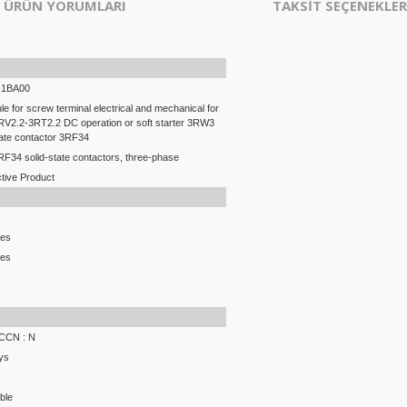
ÜRÜN YORUMLARI
TAKSİT SEÇENEKLER
-1BA00
le for screw terminal electrical and mechanical for
V2.2-3RT2.2 DC operation or soft starter 3RW3
tate contactor 3RF34
F34 solid-state contactors, three-phase
tive Product
ces
ces
ECCN : N
ys
ble