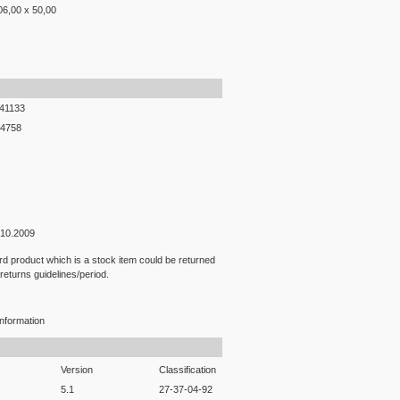
06,00 x 50,00
41133
4758
.10.2009
rd product which is a stock item could be returned
 returns guidelines/period.
nformation
Version
Classification
5.1
27-37-04-92