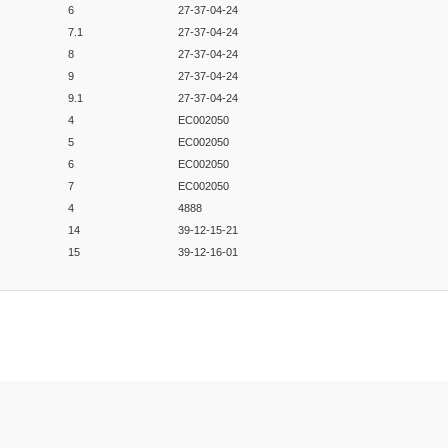
6
27-37-04-24
7.1
27-37-04-24
8
27-37-04-24
9
27-37-04-24
9.1
27-37-04-24
4
EC002050
5
EC002050
6
EC002050
7
EC002050
4
4888
14
39-12-15-21
15
39-12-16-01
er konularda yetersiz gördüğünüz noktaları öneri formunu kullanarak tarafım
Bu ürüne ilk yorumu siz yapın!
Yorum Yaz