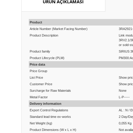
ÜRÜN AÇIKLAMASI
Product
Article Number (Market Facing Number)
3RA2921
Product Description
Link modu
3RV2.1/3R
or sold-s
Product family
SIRIUS 3R
Product Lifecycle (PLM)
PM300:Ac
Price data
Price Group
List Price
Show pri
Customer Price
Show pri
Surcharge for Raw Materials
None
Metal Factor
L-P-----
Delivery information
Export Control Regulations
AL : N / 
Standard lead time ex-works
2 Day/Da
Net Weight (kg)
0,055 Kg
Product Dimensions (W x L x H)
Not availa