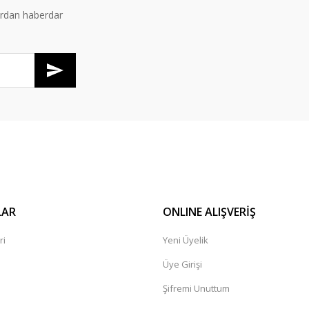
ardan haberdar
Gönder
LAR
ONLINE ALIŞVERİŞ
ri
Yeni Üyelik
Üye Girişi
Şifremi Unuttum