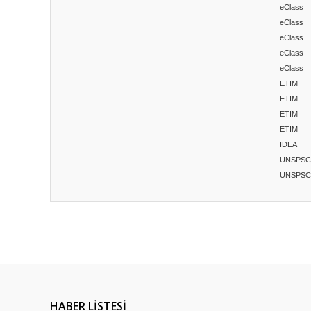
eClass
eClass
eClass
eClass
eClass
ETIM
ETIM
ETIM
ETIM
IDEA
UNSPSC
UNSPSC
Bu ürünün fiyat bilgisi, resim, ürün açıklamalarında ve diğ
Görüş ve önerileriniz için teşekkür ederiz.
Ürün resmi kalitesiz, bozuk veya görüntülenemiyor.
Ürün açıklamasında eksik bilgiler bulunuyor.
HABER LİSTESİ