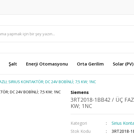
Şalt
Enerji Otomasyonu
Orta Gerilim
Solar (PV)
AZLI; SIRIUS KONTAKTÖR; DC 24V BOBİNLİ; 7;5 KW; 1NC
Siemens
3RT2018-1BB42 / ÜÇ FAZ
KW; 1NC
Kategori
Sirius Konta
Stok Kodu
3RT2018-1