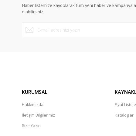
Haber listemize kaydolarak tüm yeni haber ve kampanyal
Ürün fiyatı diğer sitelerden daha pahalı.
olabilirsiniz.
Bu ürüne benzer farklı alternatifler olmalı.
KURUMSAL
KAYNAK
Hakkımızda
Fiyat Listele
İletişim Bilgilerimiz
Kataloglar
Bize Yazın