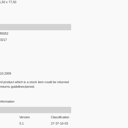
1,50 x 77,50
85052
3217
.10.2009
rd product which is a stock item could be returned
 returns guidelines/period.
nformation
Version
Classification
5.1
27-37-10-03