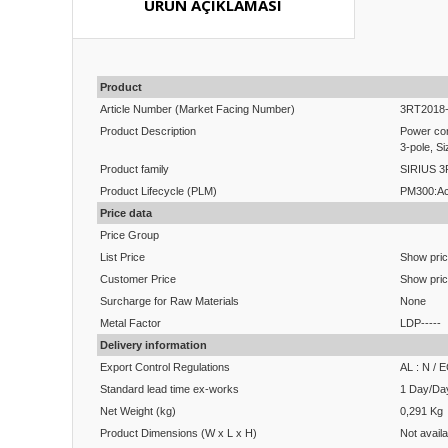
ÜRÜN AÇIKLAMASI
Product
Article Number (Market Facing Number)
3RT2018
Product Description
Power con
3-pole, S
Product family
SIRIUS 3R
Product Lifecycle (PLM)
PM300:Ac
Price data
Price Group
List Price
Show pri
Customer Price
Show pri
Surcharge for Raw Materials
None
Metal Factor
LDP-----
Delivery information
Export Control Regulations
AL : N / 
Standard lead time ex-works
1 Day/Da
Net Weight (kg)
0,291 Kg
Product Dimensions (W x L x H)
Not availa