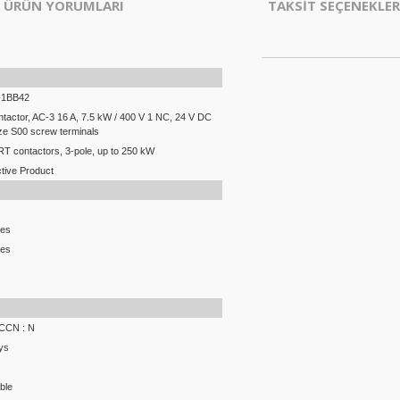
ÜRÜN YORUMLARI
TAKSİT SEÇENEKLER
-1BB42
tactor, AC-3 16 A, 7.5 kW / 400 V 1 NC, 24 V DC
ize S00 screw terminals
T contactors, 3-pole, up to 250 kW
tive Product
ces
ces
ECCN : N
ys
ble