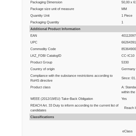
Packaging Dimension
50,00 x 6
Package size unit of measure
MM
Quantity Unit
1 Piece
Packaging Quantity
1
Additional Product Information
EAN
40112097
UPC
66264391
Commodity Code
85364900
LKZ_FDB/ CatalogID
CC-IC10
Product Group
5330
Country of origin
Germany
Compliance with the substance restrictions according to
Since: 01
RoHS directive
Product class
A: Standa
within the
WEEE (2012/19/EU) Take-Back Obligation
Yes
REACH Art. 33 Duty to inform according to the current list of
Reach I
candidates
Classifications
eClass