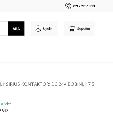
0212 220 13 13
ARA
Üyelik
Sepetim
LI; SIRIUS KONTAKTÖR; DC 24V BOBİNLİ; 7;5
ktörler
BB42