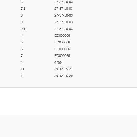
6
27-37-10-03
7.1
27-37-10-03
8
27-37-10-03
9
27-37-10-03
9.1
27-37-10-03
4
EC000066
5
EC000066
6
EC000066
7
EC000066
4
4755
14
39-12-15-21
15
39-12-15-29
er konularda yetersiz gördüğünüz noktaları öneri formunu kullanarak tarafım
Bu ürüne ilk yorumu siz yapın!
Yorum Yaz