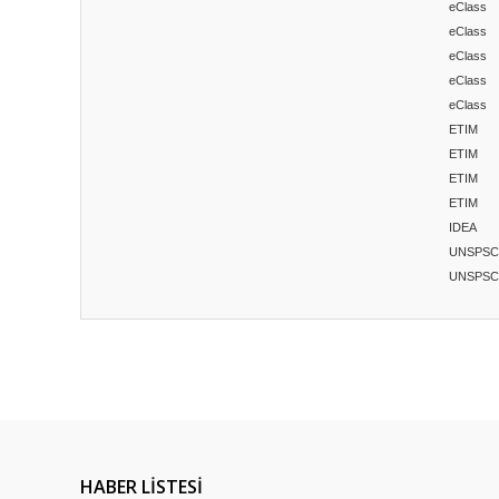
eClass
eClass
eClass
eClass
eClass
ETIM
ETIM
ETIM
ETIM
IDEA
UNSPSC
UNSPSC
Bu ürünün fiyat bilgisi, resim, ürün açıklamalarında ve diğ
Görüş ve önerileriniz için teşekkür ederiz.
Ürün resmi kalitesiz, bozuk veya görüntülenemiyor.
Ürün açıklamasında eksik bilgiler bulunuyor.
HABER LİSTESİ
Ürün bilgilerinde hatalar bulunuyor.