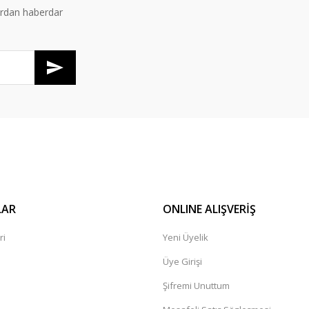
ardan haberdar
Gönder
LAR
ONLINE ALIŞVERİŞ
ri
Yeni Üyelik
Üye Girişi
Şifremi Unuttum