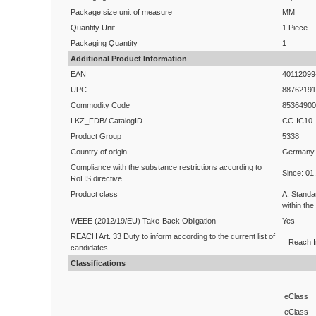
Package size unit of measure
MM
Quantity Unit
1 Piece
Packaging Quantity
1
Additional Product Information
EAN
40112099
UPC
88762191
Commodity Code
85364900
LKZ_FDB/ CatalogID
CC-IC10
Product Group
5338
Country of origin
Germany
Compliance with the substance restrictions according to
Since: 01
RoHS directive
Product class
A: Standa
within the
WEEE (2012/19/EU) Take-Back Obligation
Yes
REACH Art. 33 Duty to inform according to the current list of
Reach I
candidates
Classifications
eClass
eClass