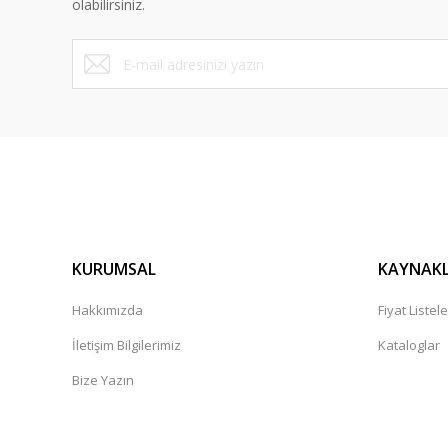
olabilirsiniz.
Bu ürüne benzer farklı alternatifler olmalı.
KURUMSAL
KAYNAK
Hakkımızda
Fiyat Listele
İletişim Bilgilerimiz
Kataloglar
Bize Yazın