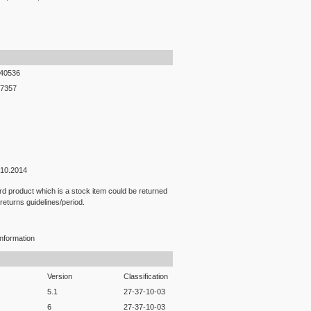
40536
7357
.10.2014
rd product which is a stock item could be returned
 returns guidelines/period.
nformation
Version
Classification
5.1
27-37-10-03
6
27-37-10-03