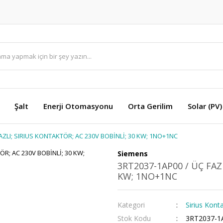
Şalt
Enerji Otomasyonu
Orta Gerilim
Solar (PV)
AZLI; SIRIUS KONTAKTÖR; AC 230V BOBİNLİ; 30 KW; 1NO+1NC
Siemens
3RT2037-1AP00 / ÜÇ FAZ
KW; 1NO+1NC
Kategori
Sirius Konta
Stok Kodu
3RT2037-1