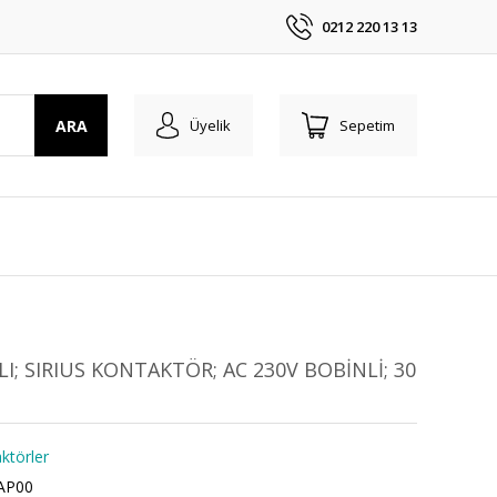
0212 220 13 13
ARA
Üyelik
Sepetim
LI; SIRIUS KONTAKTÖR; AC 230V BOBİNLİ; 30
ktörler
AP00