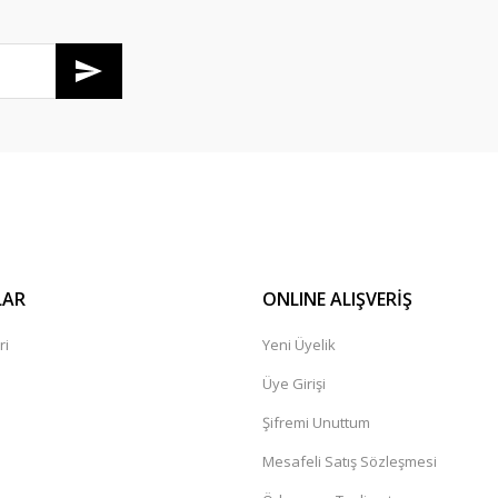
Gönder
LAR
ONLINE ALIŞVERİŞ
ri
Yeni Üyelik
Üye Girişi
Şifremi Unuttum
Mesafeli Satış Sözleşmesi