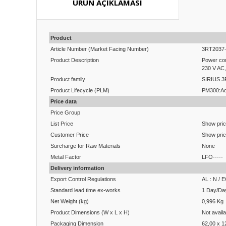
ÜRÜN AÇIKLAMASI
Product
Article Number (Market Facing Number)
3RT2037
Product Description
Power con
230 V AC,
Product family
SIRIUS 3R
Product Lifecycle (PLM)
PM300:Ac
Price data
Price Group
List Price
Show pri
Customer Price
Show pri
Surcharge for Raw Materials
None
Metal Factor
LFO-----
Delivery information
Export Control Regulations
AL : N / 
Standard lead time ex-works
1 Day/Da
Net Weight (kg)
0,996 Kg
Product Dimensions (W x L x H)
Not availa
Packaging Dimension
62,00 x 1