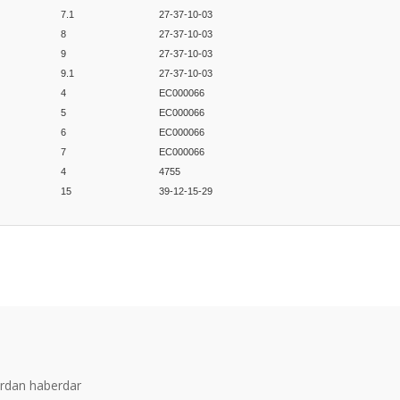
7.1
27-37-10-03
8
27-37-10-03
9
27-37-10-03
9.1
27-37-10-03
4
EC000066
5
EC000066
6
EC000066
7
EC000066
4
4755
15
39-12-15-29
er konularda yetersiz gördüğünüz noktaları öneri formunu kullanarak tarafım
Bu ürüne ilk yorumu siz yapın!
Yorum Yaz
ardan haberdar