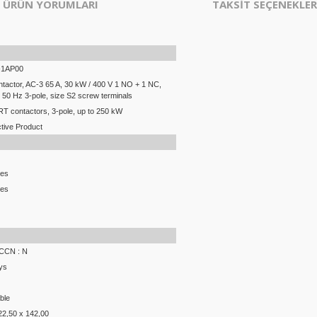
ÜRÜN YORUMLARI
TAKSİT SEÇENEKLER
-1AP00
tactor, AC-3 65 A, 30 kW / 400 V 1 NO + 1 NC,
 50 Hz 3-pole, size S2 screw terminals
T contactors, 3-pole, up to 250 kW
tive Product
ces
ces
ECCN : N
ys
ble
22,50 x 142,00