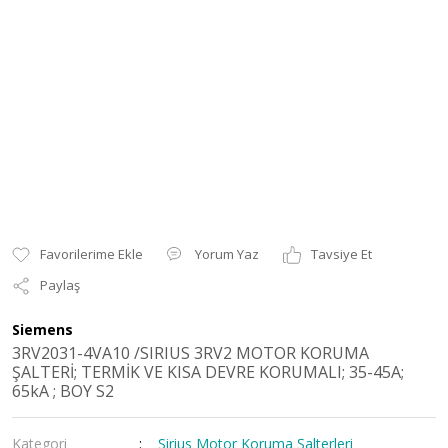
Yorum Yaz
Tavsiye Et
Paylaş
Siemens
3RV2031-4VA10 /SIRIUS 3RV2 MOTOR KORUMA
ŞALTERİ; TERMİK VE KISA DEVRE KORUMALI; 35-45A;
65kA ; BOY S2
Kategori
Sirius Motor Koruma Şalterleri