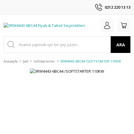
0212 220 13 13
ARA
Anasayfa
Şalt
Softstarterler
3RW4443-6BC44 /SOFTSTARTER 110KW