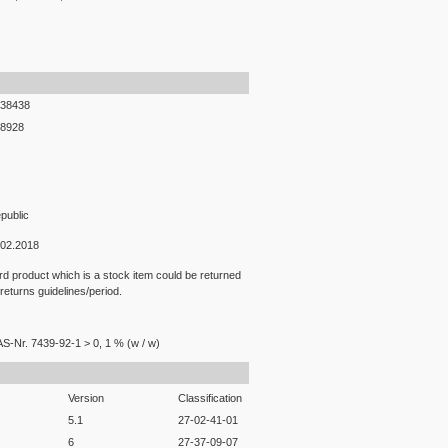
38438
8928
public
.02.2018
rd product which is a stock item could be returned
 returns guidelines/period.
S-Nr. 7439-92-1 > 0, 1 % (w / w)
Version
Classification
5.1
27-02-41-01
6
27-37-09-07