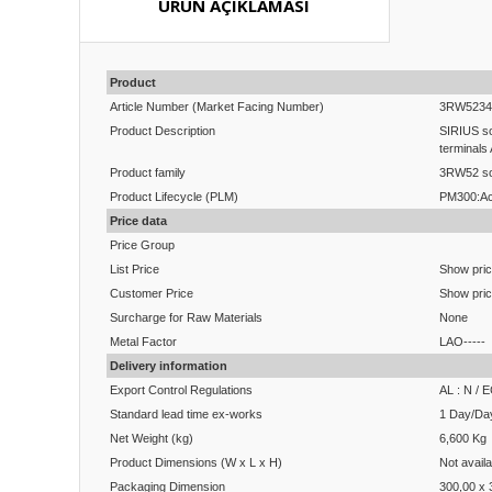
ÜRÜN AÇIKLAMASI
Product
Article Number (Market Facing Number)
3RW5234
Product Description
SIRIUS so
terminals
Product family
3RW52 sof
Product Lifecycle (PLM)
PM300:Ac
Price data
Price Group
List Price
Show pri
Customer Price
Show pri
Surcharge for Raw Materials
None
Metal Factor
LAO-----
Delivery information
Export Control Regulations
AL : N / 
Standard lead time ex-works
1 Day/Da
Net Weight (kg)
6,600 Kg
Product Dimensions (W x L x H)
Not availa
Packaging Dimension
300,00 x 