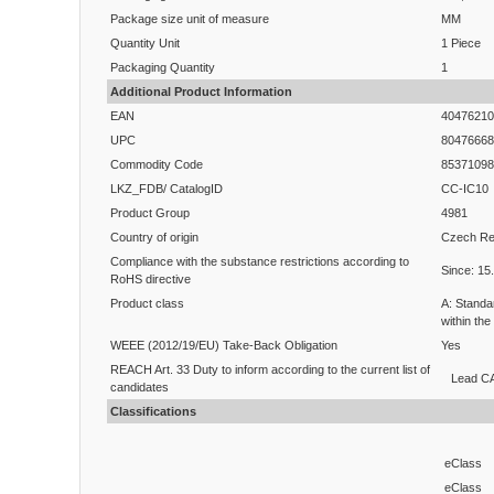
Package size unit of measure
MM
Quantity Unit
1 Piece
Packaging Quantity
1
Additional Product Information
EAN
40476210
UPC
80476668
Commodity Code
85371098
LKZ_FDB/ CatalogID
CC-IC10
Product Group
4981
Country of origin
Czech Re
Compliance with the substance restrictions according to
Since: 15
RoHS directive
Product class
A: Standa
within the
WEEE (2012/19/EU) Take-Back Obligation
Yes
REACH Art. 33 Duty to inform according to the current list of
Lead CA
candidates
Classifications
eClass
eClass