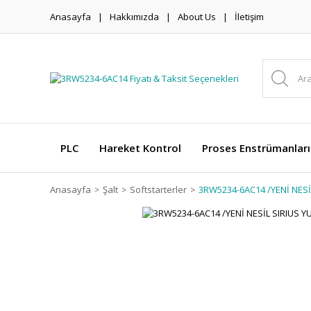
Anasayfa
Hakkımızda
About Us
İletişim
PLC
Hareket Kontrol
Proses Enstrümanları
Anasayfa
Şalt
Softstarterler
3RW5234-6AC14 /YENİ NESİ