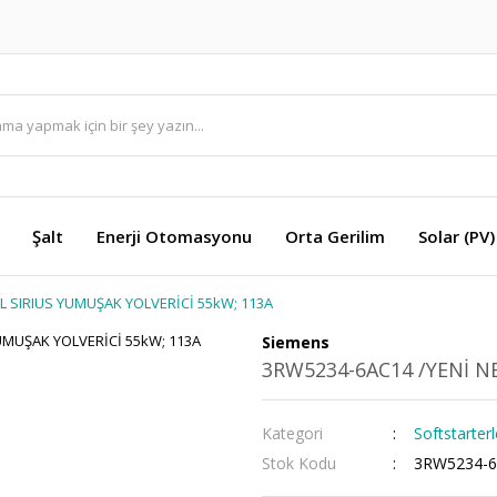
Şalt
Enerji Otomasyonu
Orta Gerilim
Solar (PV)
L SIRIUS YUMUŞAK YOLVERİCİ 55kW; 113A
Siemens
3RW5234-6AC14 /YENİ NE
Kategori
Softstarterl
Stok Kodu
3RW5234-