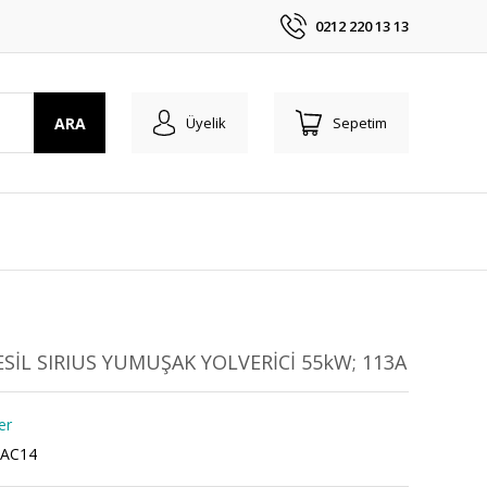
0212 220 13 13
ARA
Üyelik
Sepetim
SİL SIRIUS YUMUŞAK YOLVERİCİ 55kW; 113A
er
6AC14