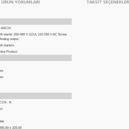
ÜRÜN YORUMLARI
TAKSİT SEÇENEKLER
-6AC14
ft starter 200-480 V 113 A, 110-250 V AC Screw
 Analog output
t starters
tive Product
ces
ces
ECCN : N
ys
ble
395,00 x 325,00