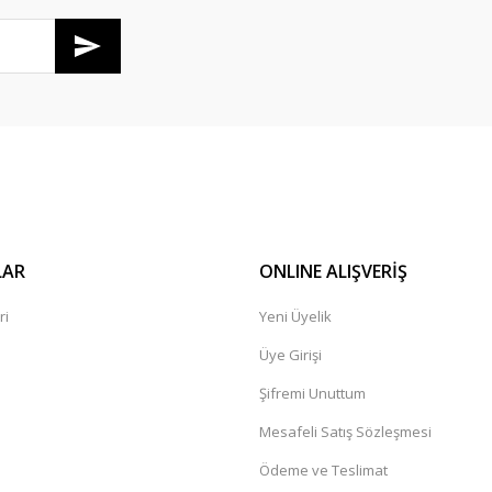
Gönder
LAR
ONLINE ALIŞVERİŞ
ri
Yeni Üyelik
Üye Girişi
Şifremi Unuttum
Mesafeli Satış Sözleşmesi
Ödeme ve Teslimat