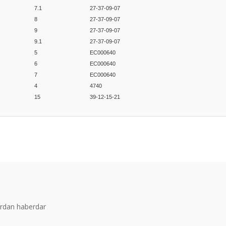
7.1
27-37-09-07
8
27-37-09-07
9
27-37-09-07
9.1
27-37-09-07
5
EC000640
6
EC000640
7
EC000640
4
4740
15
39-12-15-21
er konularda yetersiz gördüğünüz noktaları öneri formunu kullanarak tarafım
Bu ürüne ilk yorumu siz yapın!
Yorum Yaz
ardan haberdar