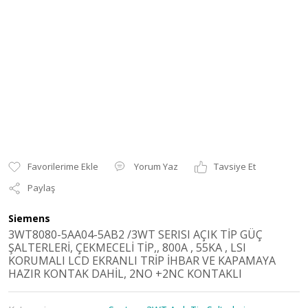
Yorum Yaz
Tavsiye Et
Paylaş
Siemens
3WT8080-5AA04-5AB2 /3WT SERISI AÇIK TİP GÜÇ
ŞALTERLERİ, ÇEKMECELİ TİP,, 800A , 55KA , LSI
KORUMALI LCD EKRANLI TRİP İHBAR VE KAPAMAYA
HAZIR KONTAK DAHİL, 2NO +2NC KONTAKLI