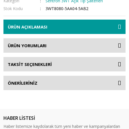
Kategori
Sentron 3WT Açık Tip Şalterleri
Stok Kodu
3WT8080-5AA04-5AB2
ÜRÜN AÇIKLAMASI
ÜRÜN YORUMLARI
TAKSİT SEÇENEKLERİ
ÖNERİLERİNİZ
HABER LİSTESİ
Haber listemize kaydolarak tüm yeni haber ve kampanyalardan