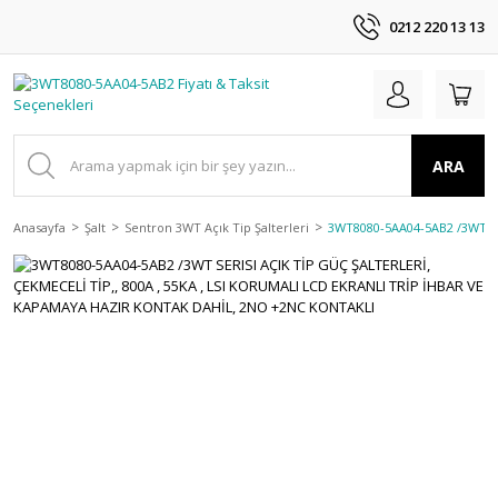
0212 220 13 13
ARA
Anasayfa
Şalt
Sentron 3WT Açık Tip Şalterleri
3WT8080-5AA04-5AB2 /3WT SE