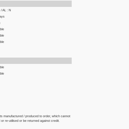
/ AL : N
ays
g
ble
ble
ble
ble
ble
ts manufactured / produced to order, which cannot
or re-utilised or be returned against credit.