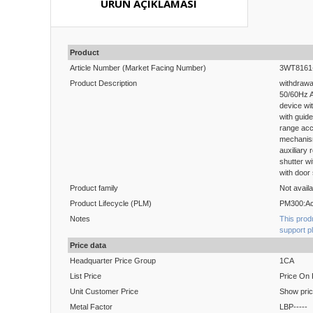
ÜRÜN AÇIKLAMASI
Product
Article Number (Market Facing Number)
3WT8161
Product Description
withdrawa
50/60Hz A
device wit
with guid
range acc
mechanism
auxiliary 
shutter wi
with door
Product family
Not availa
Product Lifecycle (PLM)
PM300:Ac
Notes
This prod
support p
Price data
Headquarter Price Group
1CA
List Price
Price On
Unit Customer Price
Show pri
Metal Factor
LBP-----