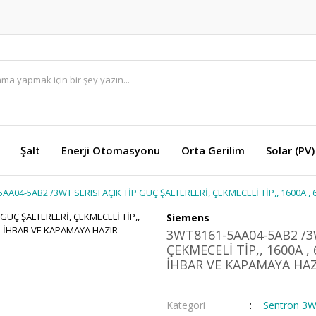
Şalt
Enerji Otomasyonu
Orta Gerilim
Solar (PV)
AA04-5AB2 /3WT SERISI AÇIK TİP GÜÇ ŞALTERLERİ, ÇEKMECELİ TİP,, 1600A 
Siemens
3WT8161-5AA04-5AB2 /3W
ÇEKMECELİ TİP,, 1600A ,
İHBAR VE KAPAMAYA HA
Kategori
Sentron 3WT