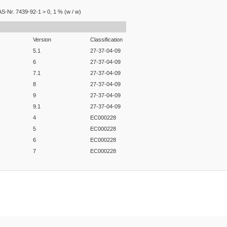
S-Nr. 7439-92-1 > 0, 1 % (w / w)
Version
Classification
5.1
27-37-04-09
6
27-37-04-09
7.1
27-37-04-09
8
27-37-04-09
9
27-37-04-09
9.1
27-37-04-09
4
EC000228
5
EC000228
6
EC000228
7
EC000228
er konularda yetersiz gördüğünüz noktaları öneri formunu kullanarak tarafım
Bu ürüne ilk yorumu siz yapın!