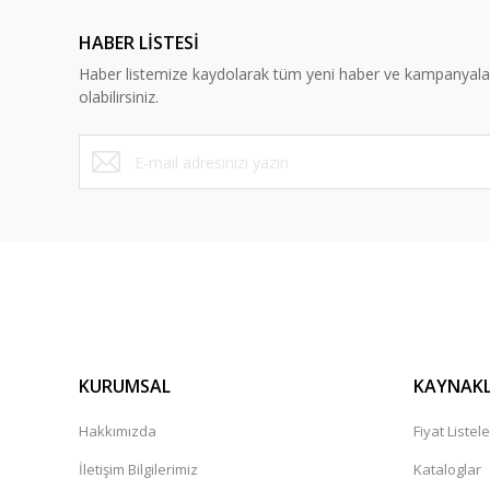
Ürün açıklamasında eksik bilgiler bulunuyor.
HABER LİSTESİ
Ürün bilgilerinde hatalar bulunuyor.
Haber listemize kaydolarak tüm yeni haber ve kampanyal
Ürün fiyatı diğer sitelerden daha pahalı.
olabilirsiniz.
Bu ürüne benzer farklı alternatifler olmalı.
KURUMSAL
KAYNAK
Hakkımızda
Fiyat Listele
İletişim Bilgilerimiz
Kataloglar