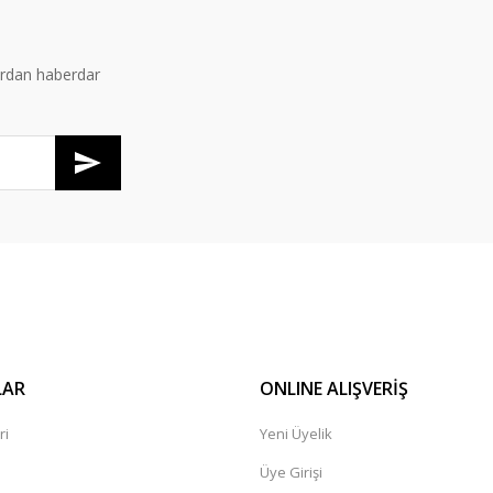
Yorum Yaz
ardan haberdar
Gönder
LAR
ONLINE ALIŞVERİŞ
ri
Yeni Üyelik
Üye Girişi