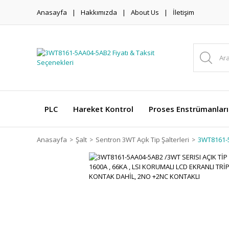
Anasayfa
Hakkımızda
About Us
İletişim
PLC
Hareket Kontrol
Proses Enstrümanları
Anasayfa
Şalt
Sentron 3WT Açık Tip Şalterleri
3WT8161-5