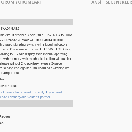
ÜRÜN YORUMLARI
TAKSİT SEÇENEKLER
-5AA04-5AB2
ble circuit breaker 3-pole, size 1 In=1600A to 500V,
C Icu=66kA at 500V with mechanical lockout
h tripped signaling switch with tripped indicators
e frame Overcurrent release ETU35WT LSI Setting
ording to FS with display With manual operating
 with memory with mechanical calling without 1st
release without 2nd auxiliary release 2-piece
th sealing cap against unauthorized switching off
 sealing frame
ble
tive Product
uct cannot be ordered currently. If you need
lease contact your Siemens partner
 Request
ces