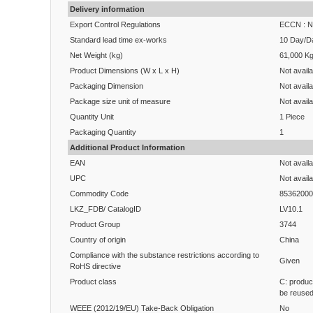
Delivery information
Export Control Regulations
ECCN : N 
Standard lead time ex-works
10 Day/D
Net Weight (kg)
61,000 K
Product Dimensions (W x L x H)
Not availa
Packaging Dimension
Not availa
Package size unit of measure
Not availa
Quantity Unit
1 Piece
Packaging Quantity
1
Additional Product Information
EAN
Not availa
UPC
Not availa
Commodity Code
85362000
LKZ_FDB/ CatalogID
LV10.1
Product Group
3744
Country of origin
China
Compliance with the substance restrictions according to
Given
RoHS directive
Product class
C: produc
be reused 
WEEE (2012/19/EU) Take-Back Obligation
No