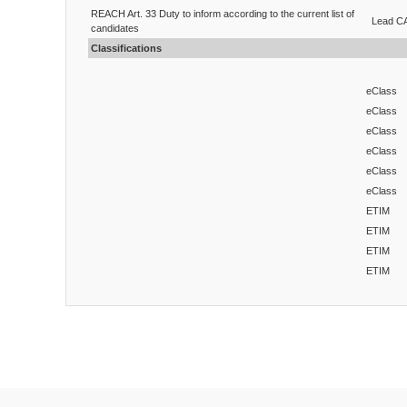
REACH Art. 33 Duty to inform according to the current list of
Lead CA
candidates
Classifications
eClass
eClass
eClass
eClass
eClass
eClass
ETIM
ETIM
ETIM
ETIM
Bu ürünün fiyat bilgisi, resim, ürün açıklamalarında ve diğ
Görüş ve önerileriniz için teşekkür ederiz.
Ürün resmi kalitesiz, bozuk veya görüntülenemiyor.