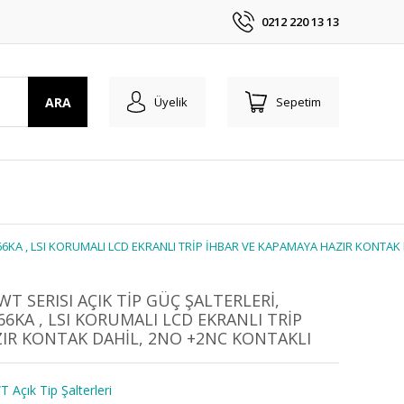
0212 220 13 13
ARA
Üyelik
Sepetim
, 66KA , LSI KORUMALI LCD EKRANLI TRİP İHBAR VE KAPAMAYA HAZIR KONTA
T SERISI AÇIK TİP GÜÇ ŞALTERLERİ,
 66KA , LSI KORUMALI LCD EKRANLI TRİP
ZIR KONTAK DAHİL, 2NO +2NC KONTAKLI
 Açık Tip Şalterleri