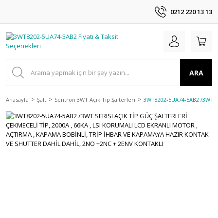
0212 220 13 13
ARA
Anasayfa
Şalt
Sentron 3WT Açık Tip Şalterleri
3WT8202-5UA74-5AB2 /3WT S