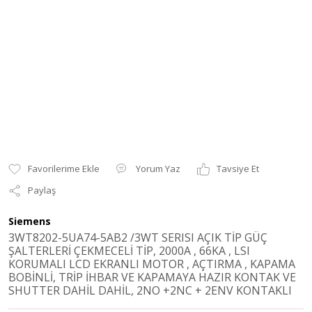
Yorum Yaz
Tavsiye Et
Paylaş
Siemens
3WT8202-5UA74-5AB2 /3WT SERISI AÇIK TİP GÜÇ
ŞALTERLERİ ÇEKMECELİ TİP, 2000A , 66KA , LSI
KORUMALI LCD EKRANLI MOTOR , AÇTIRMA , KAPAMA
BOBİNLİ, TRİP İHBAR VE KAPAMAYA HAZIR KONTAK VE
SHUTTER DAHİL DAHİL, 2NO +2NC + 2ENV KONTAKLI