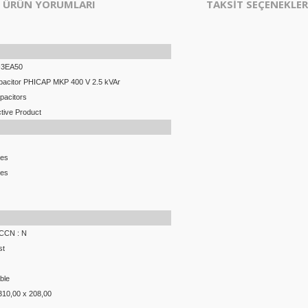
ÜRÜN YORUMLARI
TAKSİT SEÇENEKLER
-3EA50
pacitor PHICAP MKP 400 V 2.5 kVAr
pacitors
tive Product
ces
ces
ECCN : N
st
ble
310,00 x 208,00