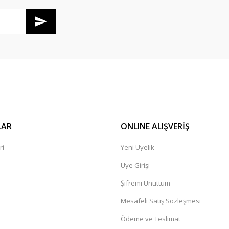
Gönder
LAR
ONLINE ALIŞVERİŞ
ri
Yeni Üyelik
Üye Girişi
Şifremi Unuttum
Mesafeli Satış Sözleşmesi
Ödeme ve Teslimat