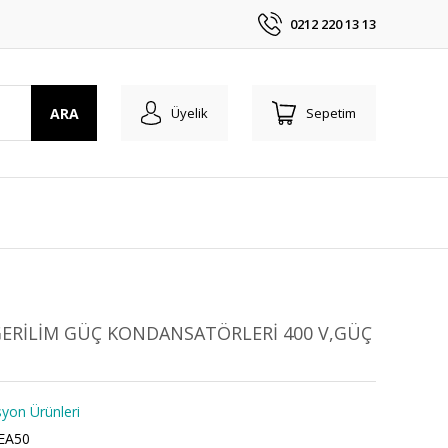
0212 220 13 13
ARA
Üyelik
Sepetim
GERİLİM GÜÇ KONDANSATÖRLERİ 400 V,GÜÇ
on Ürünleri
EA50