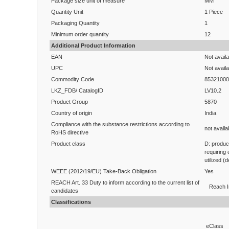
Package size unit of measure
MM
Quantity Unit
1 Piece
Packaging Quantity
1
Minimum order quantity
12
Additional Product Information
EAN
Not availa
UPC
Not availa
Commodity Code
85321000
LKZ_FDB/ CatalogID
LV10.2
Product Group
5870
Country of origin
India
Compliance with the substance restrictions according to
not availa
RoHS directive
Product class
D: produc
requiring
utilized (
WEEE (2012/19/EU) Take-Back Obligation
Yes
REACH Art. 33 Duty to inform according to the current list of
Reach I
candidates
Classifications
eClass