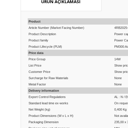
ÜRÜN AÇIKLAMASI
Product
Article Number (Market Facing Number)
4RB2025
Product Description
Power ca
Product family
Power Ca
Product Lifecycle (PLM)
PM300:Ac
Price data
Price Group
14W
List Price
Show pri
Customer Price
Show pri
Surcharge for Raw Materials
None
Metal Factor
None
Delivery information
Export Control Regulations
AL : N / 
Standard lead time ex-works
On reque
Net Weight (kg)
0,400 Kg
Product Dimensions (W x L x H)
Not availa
Packaging Dimension
235,00 x 