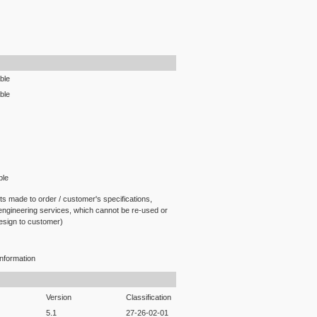
ble
ble
ble
ts made to order / customer's specifications,
 engineering services, which cannot be re-used or
design to customer)
nformation
Version
Classification
5.1
27-26-02-01