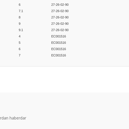
6
27-26-02-90
7.1
27-26-02-90
8
27-26-02-90
9
27-26-02-90
9.1
27-26-02-90
4
EC001516
5
EC001516
6
EC001516
7
EC001516
er konularda yetersiz gördüğünüz noktaları öneri formunu kullanarak tarafım
Bu ürüne ilk yorumu siz yapın!
Yorum Yaz
ardan haberdar