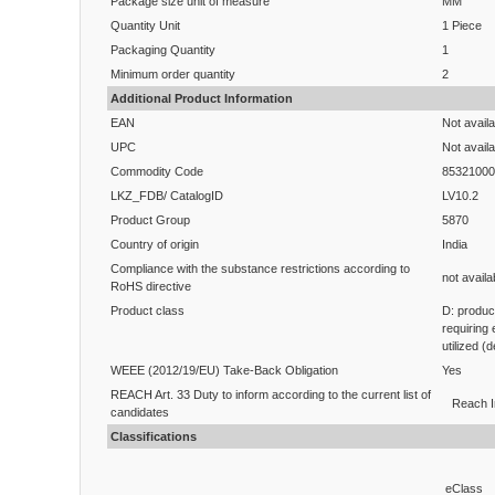
Package size unit of measure
MM
Quantity Unit
1 Piece
Packaging Quantity
1
Minimum order quantity
2
Additional Product Information
EAN
Not availa
UPC
Not availa
Commodity Code
85321000
LKZ_FDB/ CatalogID
LV10.2
Product Group
5870
Country of origin
India
Compliance with the substance restrictions according to
not availa
RoHS directive
Product class
D: produc
requiring
utilized (
WEEE (2012/19/EU) Take-Back Obligation
Yes
REACH Art. 33 Duty to inform according to the current list of
Reach I
candidates
Classifications
eClass