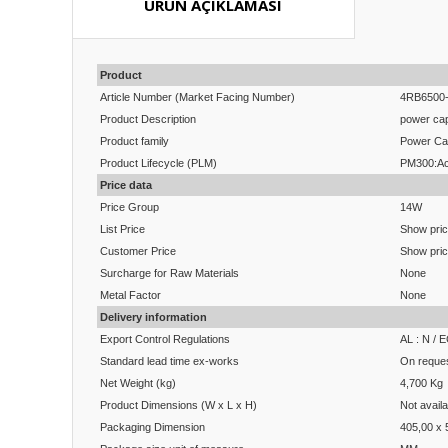
ÜRÜN AÇIKLAMASI
Product
Article Number (Market Facing Number)
4RB6500
Product Description
power ca
Product family
Power Ca
Product Lifecycle (PLM)
PM300:Ac
Price data
Price Group
14W
List Price
Show pri
Customer Price
Show pri
Surcharge for Raw Materials
None
Metal Factor
None
Delivery information
Export Control Regulations
AL : N / 
Standard lead time ex-works
On reque
Net Weight (kg)
4,700 Kg
Product Dimensions (W x L x H)
Not availa
Packaging Dimension
405,00 x 