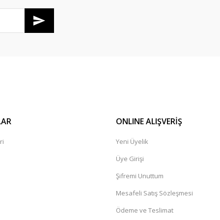
Gönder
LAR
ONLINE ALIŞVERİŞ
ri
Yeni Üyelik
Üye Girişi
Şifremi Unuttum
Mesafeli Satış Sözleşmesi
Ödeme ve Teslimat