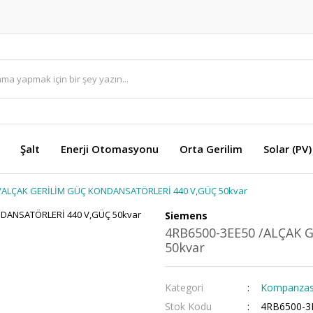
Şalt
Enerji Otomasyonu
Orta Gerilim
Solar (PV)
 /ALÇAK GERİLİM GÜÇ KONDANSATÖRLERİ 440 V,GÜÇ 50kvar
Siemens
4RB6500-3EE50 /ALÇAK 
50kvar
Kategori
Kompanzasy
Stok Kodu
4RB6500-3