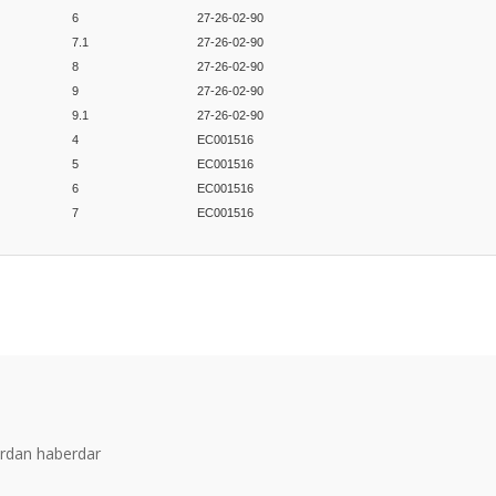
6
27-26-02-90
7.1
27-26-02-90
8
27-26-02-90
9
27-26-02-90
9.1
27-26-02-90
4
EC001516
5
EC001516
6
EC001516
7
EC001516
er konularda yetersiz gördüğünüz noktaları öneri formunu kullanarak tarafım
Bu ürüne ilk yorumu siz yapın!
Yorum Yaz
ardan haberdar