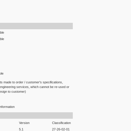
ble
ble
ble
ts made to order / customer's specifications,
 engineering services, which cannot be re-used or
design to customer)
nformation
Version
Classification
5.1
27-26-02-01