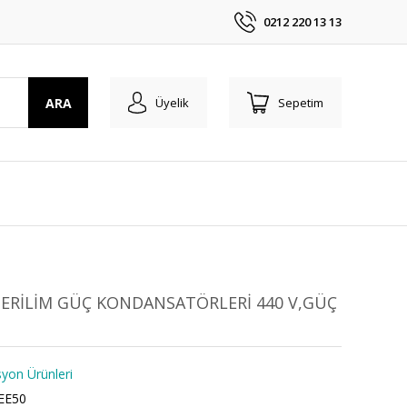
0212 220 13 13
ARA
Üyelik
Sepetim
GERİLİM GÜÇ KONDANSATÖRLERİ 440 V,GÜÇ
on Ürünleri
EE50