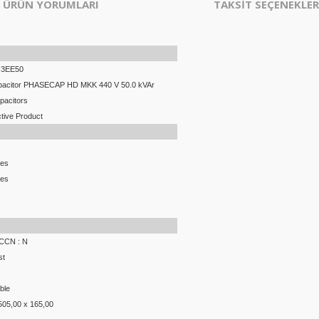
ÜRÜN YORUMLARI
TAKSİT SEÇENEKLER
-3EE50
pacitor PHASECAP HD MKK 440 V 50.0 kVAr
pacitors
tive Product
ces
ces
ECCN : N
st
ble
505,00 x 165,00