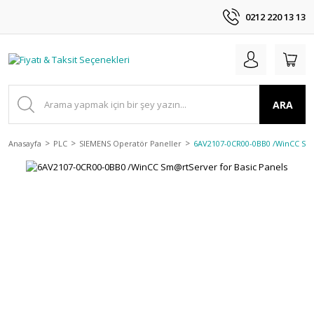
0212 220 13 13
ARA
Anasayfa
PLC
SIEMENS Operatör Paneller
6AV2107-0CR00-0BB0 /WinCC Sm@