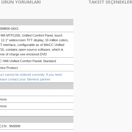
ÜRÜN YORUMLARI
TAKSİT SEÇENEKLER
-3MB06-0AX1
MI MTP1200, Unified Comfort Panel, touch
 12.1" widescreen TFT display, 16 million colors,
interface, configurable as of WinCC Unified
16, contains open-source software, which is
free of charge see enclosed DVD
 HMI Unified Comfort Panels Standard
tive Product
uct cannot be ordered currently. If you need
lease contact your Siemens partner
rices
rices
ECCN : 9N9999