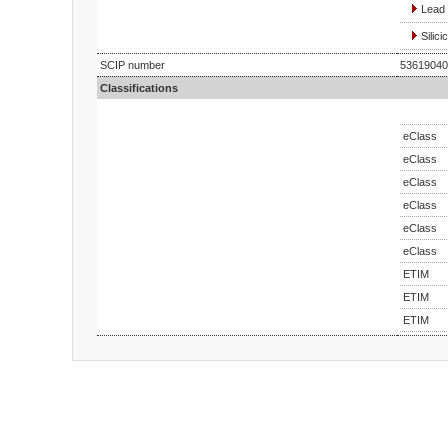
Lead 
Silic
SCIP number
53619040
Classifications
eClass
eClass
eClass
eClass
eClass
eClass
ETIM
ETIM
ETIM
Bu ürünün fiyat bilgisi, resim, ürün açıklamalarında ve diğ
Görüş ve önerileriniz için teşekkür ederiz.