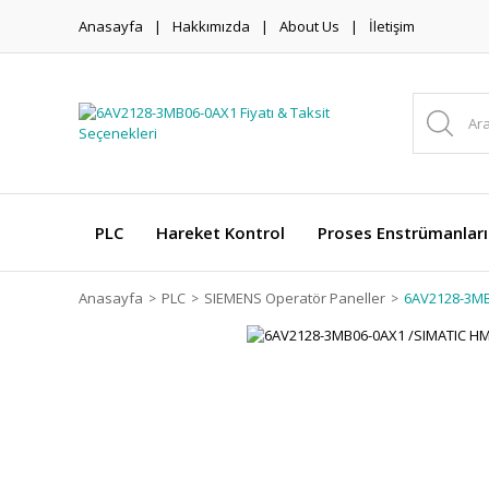
Anasayfa
Hakkımızda
About Us
İletişim
PLC
Hareket Kontrol
Proses Enstrümanları
Anasayfa
PLC
SIEMENS Operatör Paneller
6AV2128-3MB