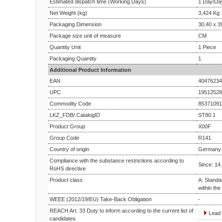
Estimated dispatch time (Working Days)
1 Day/Da
Net Weight (kg)
3,424 Kg
Packaging Dimension
30,40 x 3
Package size unit of measure
CM
Quantity Unit
1 Piece
Packaging Quantity
1
Additional Product Information
EAN
40476234
UPC
19512528
Commodity Code
85371091
LKZ_FDB/ CatalogID
ST80.1
Product Group
X00F
Group Code
R141
Country of origin
Germany
Compliance with the substance restrictions according to
Since: 14
RoHS directive
Product class
A: Standa
within the
WEEE (2012/19/EU) Take-Back Obligation
-
REACH Art. 33 Duty to inform according to the current list of
Lead 
candidates