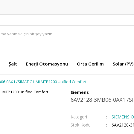
Şalt
Enerji Otomasyonu
Orta Gerilim
Solar (PV)
06-0AX1 /SIMATIC HMI MTP1200 Unified Comfort
Siemens
6AV2128-3MB06-0AX1 /S
Kategori
SIEMENS Op
Stok Kodu
6AV2128-3