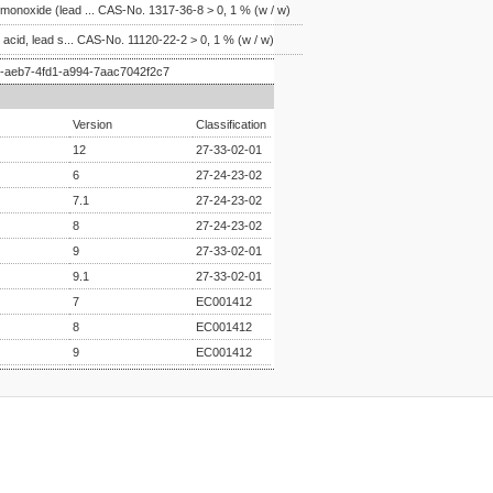
monoxide (lead ... CAS-No. 1317-36-8 > 0, 1 % (w / w)
ic acid, lead s... CAS-No. 11120-22-2 > 0, 1 % (w / w)
-aeb7-4fd1-a994-7aac7042f2c7
Version
Classification
12
27-33-02-01
6
27-24-23-02
7.1
27-24-23-02
8
27-24-23-02
9
27-33-02-01
9.1
27-33-02-01
7
EC001412
8
EC001412
9
EC001412
er konularda yetersiz gördüğünüz noktaları öneri formunu kullanarak tarafım
Bu ürüne ilk yorumu siz yapın!