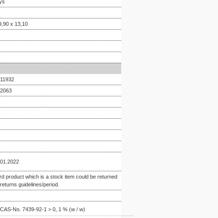
ys
9,90 x 13,10
11932
2063
.01.2022
rd product which is a stock item could be returned
 returns guidelines/period.
CAS-No. 7439-92-1 > 0, 1 % (w / w)