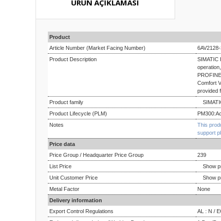
ÜRÜN AÇIKLAMASI
Product
Article Number (Market Facing Number)
6AV2128
Product Description
SIMATIC H
operation,
PROFINET 
Comfort V
provided 
Product family
SIMATIC
Product Lifecycle (PLM)
PM300:Ac
Notes
This prod
support p
Price data
Price Group / Headquarter Price Group
239
List Price
Show p
Unit Customer Price
Show p
Metal Factor
None
Delivery information
Export Control Regulations
AL : N / 