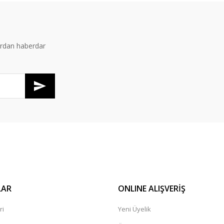
Yorum Yaz
ardan haberdar
Gönder
LAR
ONLINE ALIŞVERİŞ
ri
Yeni Üyelik