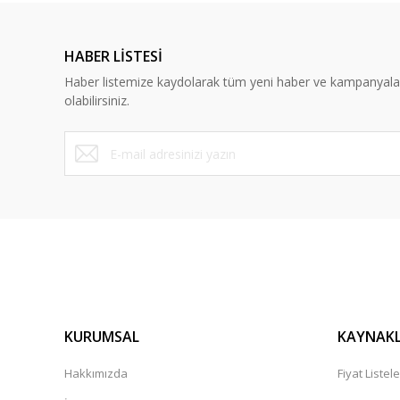
Ürün resmi kalitesiz, bozuk veya görüntülenemiyor.
Ürün açıklamasında eksik bilgiler bulunuyor.
HABER LİSTESİ
Ürün bilgilerinde hatalar bulunuyor.
Haber listemize kaydolarak tüm yeni haber ve kampanyal
Ürün fiyatı diğer sitelerden daha pahalı.
olabilirsiniz.
Bu ürüne benzer farklı alternatifler olmalı.
KURUMSAL
KAYNAK
Hakkımızda
Fiyat Listele