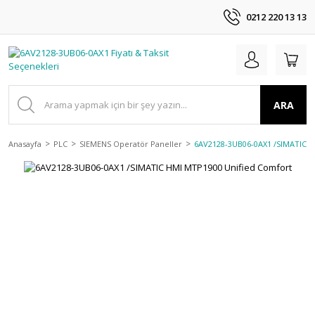
0212 220 13 13
ARA
Anasayfa
PLC
SIEMENS Operatör Paneller
6AV2128-3UB06-0AX1 /SIMATIC H