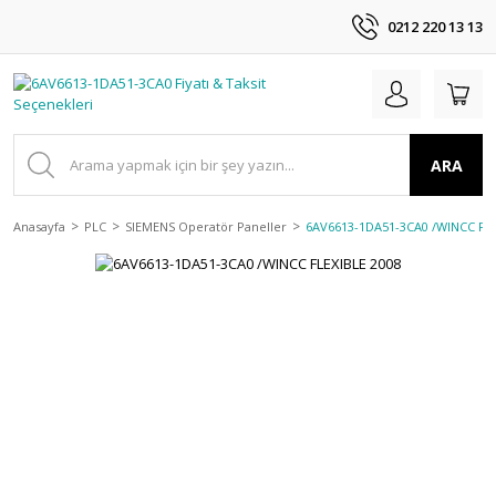
0212 220 13 13
ARA
Anasayfa
PLC
SIEMENS Operatör Paneller
6AV6613-1DA51-3CA0 /WINCC FLE