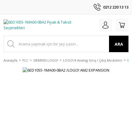
0212 220 13 13
ARA
Anasayfa
PLC
SIEMENS LOGO!
LOGO! 8 Analog Giriş / Çıkış Modülleri
6E