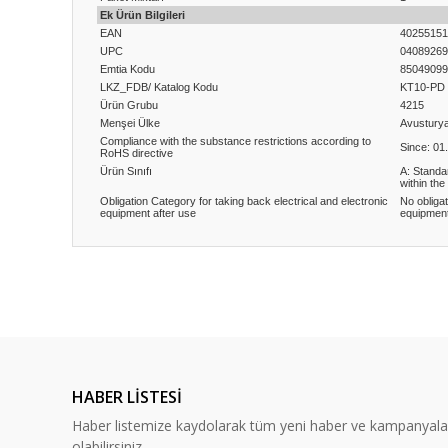
Ek Ürün Bilgileri
EAN
40255151
UPC
04089269
Emtia Kodu
85049099
LKZ_FDB/ Katalog Kodu
KT10-PD
Ürün Grubu
4215
Menşei Ülke
Avustury
Compliance with the substance restrictions according to
Since: 01
RoHS directive
Ürün Sınıfı
A: Standa
within the
Obligation Category for taking back electrical and electronic
No obligat
equipment after use
equipment
Bu ürünün fiyat bilgisi, resim, ürün açıklamalarında ve diğ
Görüş ve önerileriniz için teşekkür ederiz.
Ürün resmi kalitesiz, bozuk veya görüntülenemiyor.
Ürün açıklamasında eksik bilgiler bulunuyor.
HABER LİSTESİ
Ürün bilgilerinde hatalar bulunuyor.
Haber listemize kaydolarak tüm yeni haber ve kampanyal
Ürün fiyatı diğer sitelerden daha pahalı.
olabilirsiniz.