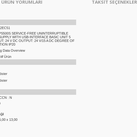
ÜRÜN YORUMLARI
TAKSİT SEÇENEKLER
-2EC51
PS500S SERVICE-FREE UNINTERRUPTIBLE
UPPLY WITH USB-INTERFACE BASIC UNIT 5
T: 24 V DC OUTPUT: 24 V/15 A DC DEGREE OF
ION IP20
ng Data Overview
if Ürün
öster
öster
ECCN : N
)
ğil
5,00 x 13,00