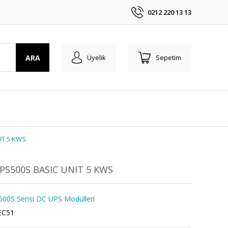
0212 220 13 13
ARA
Üyelik
Sepetim
IT 5 KWS
UPS500S BASIC UNIT 5 KWS
00S Serisi DC UPS Modülleri
EC51