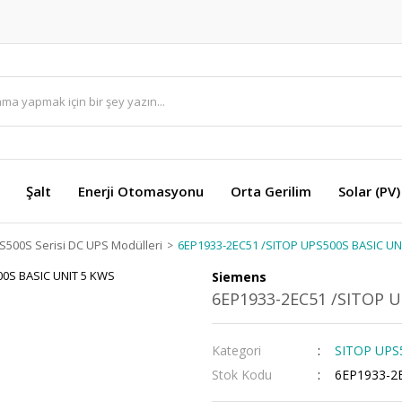
Şalt
Enerji Otomasyonu
Orta Gerilim
Solar (PV)
S500S Serisi DC UPS Modülleri
6EP1933-2EC51 /SITOP UPS500S BASIC UN
Siemens
6EP1933-2EC51 /SITOP 
Kategori
SITOP UPS5
Stok Kodu
6EP1933-2