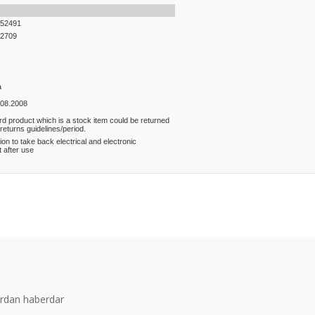
52491
2709
a
.08.2008
rd product which is a stock item could be returned
 returns guidelines/period.
ion to take back electrical and electronic
 after use
er konularda yetersiz gördüğünüz noktaları öneri formunu kullanarak tarafım
Bu ürüne ilk yorumu siz yapın!
Yorum Yaz
ardan haberdar