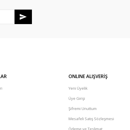
Gönder
LAR
ONLINE ALIŞVERİŞ
ri
Yeni Üyelik
Üye Girişi
Şifremi Unuttum
Mesafeli Satış Sözleşmesi
Ödeme ve Teslimat