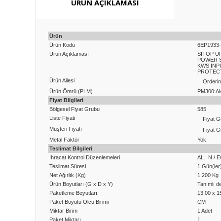
ÜRÜN AÇIKLAMASI
Ürün
Ürün Kodu
6EP1933
Ürün Açıklaması
SITOP U
POWER S
KWS INPU
PROTECT
Ürün Ailesi
Orderi
Ürün Ömrü (PLM)
PM300:Akt
Fiyat Bilgileri
Bölgesel Fiyat Grubu
585
Liste Fiyatı
Fiyat G
Müşteri Fiyatı
Fiyat G
Metal Faktör
Yok
Teslimat Bilgileri
İhracat Kontrol Düzenlemeleri
AL : N / 
Teslimat Süresi
1 Gün(ler
Net Ağırlık (Kg)
1,200 Kg
Ürün Boyutları (G x D x Y)
Tanımlı de
Paketleme Boyutları
13,00 x 1
Paket Boyutu Ölçü Birimi
CM
Miktar Birim
1 Adet
Paket Miktarı
1