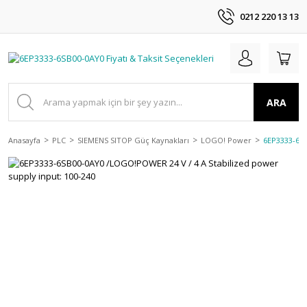
0212 220 13 13
ARA
Anasayfa
PLC
SIEMENS SITOP Güç Kaynakları
LOGO! Power
6EP3333-6SB