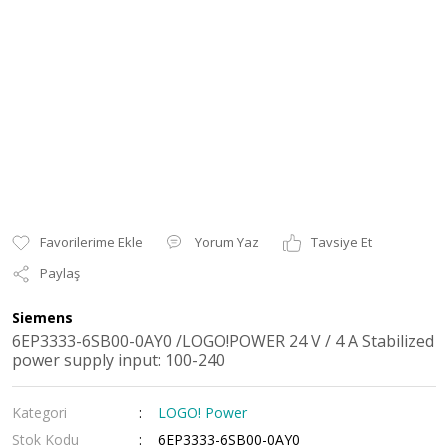
Yorum Yaz
Tavsiye Et
Paylaş
Siemens
6EP3333-6SB00-0AY0 /LOGO!POWER 24 V / 4 A Stabilized
power supply input: 100-240
Kategori
LOGO! Power
Stok Kodu
6EP3333-6SB00-0AY0