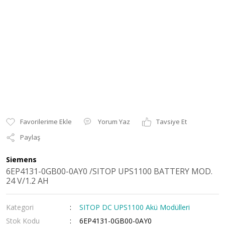
Yorum Yaz
Tavsiye Et
Paylaş
Siemens
6EP4131-0GB00-0AY0 /SITOP UPS1100 BATTERY MOD.
24 V/1.2 AH
Kategori
SITOP DC UPS1100 Akü Modülleri
Stok Kodu
6EP4131-0GB00-0AY0