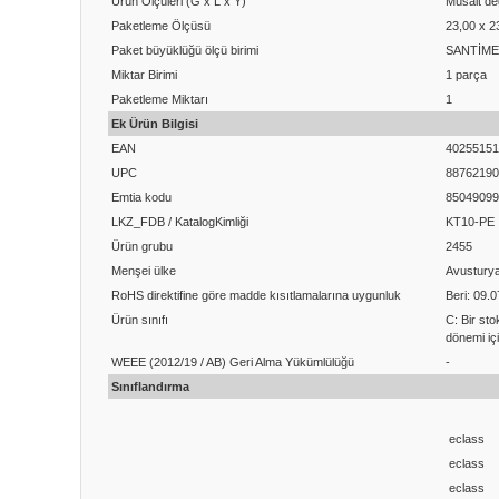
Ürün Ölçüleri (G x L x Y)
Müsait değ
Paketleme Ölçüsü
23,00 x 2
Paket büyüklüğü ölçü birimi
SANTİM
Miktar Birimi
1 parça
Paketleme Miktarı
1
Ek Ürün Bilgisi
EAN
40255151
UPC
88762190
Emtia kodu
85049099
LKZ_FDB / KatalogKimliği
KT10-PE
Ürün grubu
2455
Menşei ülke
Avustury
RoHS direktifine göre madde kısıtlamalarına uygunluk
Beri: 09.
Ürün sınıfı
C: Bir sto
dönemi içi
WEEE (2012/19 / AB) Geri Alma Yükümlülüğü
-
Sınıflandırma
eclass
eclass
eclass