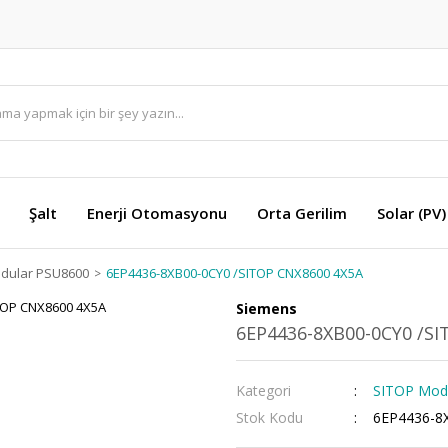
Şalt
Enerji Otomasyonu
Orta Gerilim
Solar (PV)
dular PSU8600
6EP4436-8XB00-0CY0 /SITOP CNX8600 4X5A
Siemens
6EP4436-8XB00-0CY0 /SI
Kategori
SITOP Mod
Stok Kodu
6EP4436-8