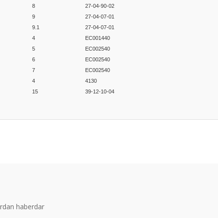
8
27-04-90-02
9
27-04-07-01
9.1
27-04-07-01
4
EC001440
5
EC002540
6
EC002540
7
EC002540
4
4130
15
39-12-10-04
er konularda yetersiz gördüğünüz noktaları öneri formunu kullanarak tarafım
Bu ürüne ilk yorumu siz yapın!
Yorum Yaz
ardan haberdar