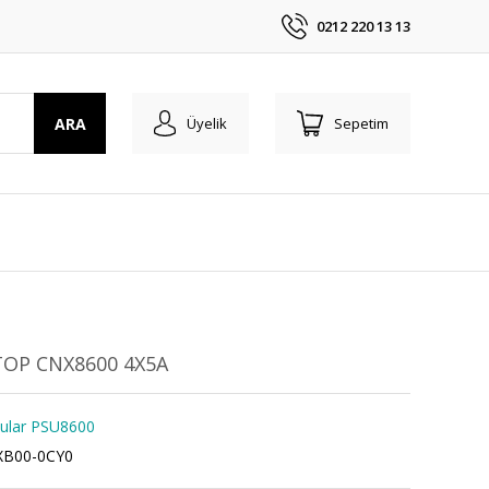
0212 220 13 13
ARA
Üyelik
Sepetim
TOP CNX8600 4X5A
ular PSU8600
XB00-0CY0