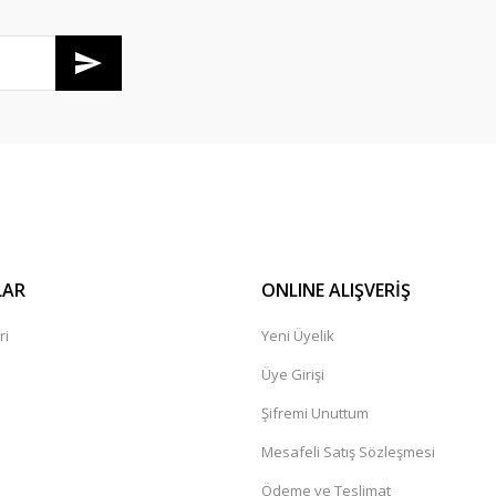
Gönder
LAR
ONLINE ALIŞVERİŞ
ri
Yeni Üyelik
Üye Girişi
Şifremi Unuttum
Mesafeli Satış Sözleşmesi
Ödeme ve Teslimat