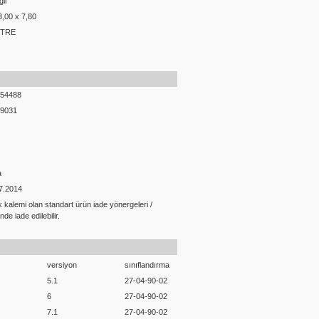
il
3,00 x 7,80
ETRE
54488
9031
a
07.2014
k kalemi olan standart ürün iade yönergeleri /
nde iade edilebilir.
versiyon
sınıflandırma
5.1
27-04-90-02
6
27-04-90-02
7.1
27-04-90-02