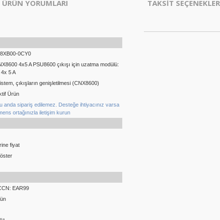
ÜRÜN YORUMLARI
TAKSİT SEÇENEKLER
-8XB00-0CY0
X8600 4x5 A PSU8600 çıkışı için uzatma modülü:
 4x 5 A
istem, çıkışların genişletilmesi (CNX8600)
tif Ürün
u anda sipariş edilemez. Desteğe ihtiyacınız varsa
mens ortağınızla iletişim kurun
ine fiyat
göster
ECCN: EAR99
Gün