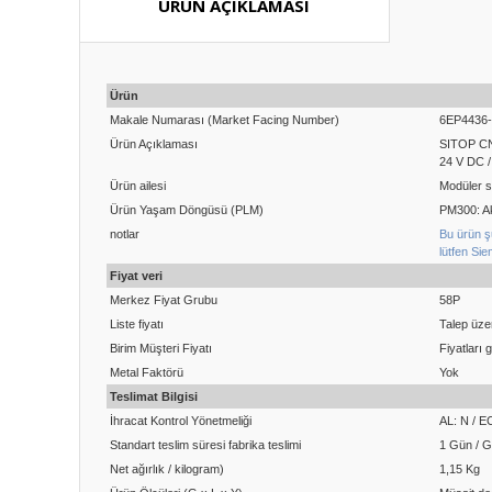
ÜRÜN AÇIKLAMASI
Ürün
Makale Numarası (Market Facing Number)
6EP4436
Ürün Açıklaması
SITOP CN
24 V DC /
Ürün ailesi
Modüler s
Ürün Yaşam Döngüsü (PLM)
PM300: Ak
notlar
Bu ürün ş
lütfen Sie
Fiyat veri
Merkez Fiyat Grubu
58P
Liste fiyatı
Talep üzer
Birim Müşteri Fiyatı
Fiyatları 
Metal Faktörü
Yok
Teslimat Bilgisi
İhracat Kontrol Yönetmeliği
AL: N / 
Standart teslim süresi fabrika teslimi
1 Gün / 
Net ağırlık / kilogram)
1,15 Kg