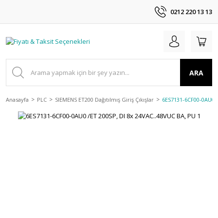
0212 220 13 13
ARA
Anasayfa
PLC
SIEMENS ET200 Dağıtılmış Giriş Çıkışlar
6ES7131-6CF00-0AU0 /