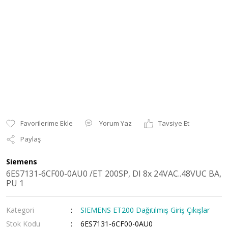
Yorum Yaz
Tavsiye Et
Paylaş
Siemens
6ES7131-6CF00-0AU0 /ET 200SP, DI 8x 24VAC..48VUC BA,
PU 1
Kategori
SIEMENS ET200 Dağıtılmış Giriş Çıkışlar
Stok Kodu
6ES7131-6CF00-0AU0