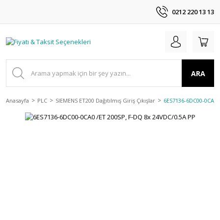
0212 220 13 13
ARA
Anasayfa
PLC
SIEMENS ET200 Dağıtılmış Giriş Çıkışlar
6ES7136-6DC00-0CA0 /