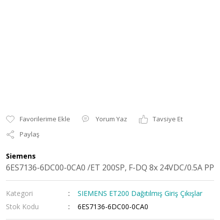
Yorum Yaz
Tavsiye Et
Paylaş
Siemens
6ES7136-6DC00-0CA0 /ET 200SP, F-DQ 8x 24VDC/0.5A PP
Kategori
SIEMENS ET200 Dağıtılmış Giriş Çıkışlar
Stok Kodu
6ES7136-6DC00-0CA0