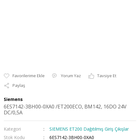
Yorum Yaz
Tavsiye Et
Paylaş
Siemens
6ES7142-3BH00-0XA0 /ET200ECO, BM142, 16DO 24V
DC/0,5A
Kategori
SIEMENS ET200 Dağıtılmış Giriş Çıkışlar
Stok Kodu
6ES7142-3BH00-0XA0