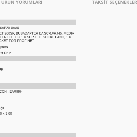
ÜRÜN YORUMLARI
TAKSİT SEÇENEKLER
-6AP20-0AA0
 ET 200SP, BUSADAPTER BA SCRJ/RJ45, MEDIA
ER FO - CU 1 X SCRJ FO-SOCKET AND, 1 X
CKET FOR PROFINET
pters
if Ürün
UR
 ECCN : EAR99H
)
ğil
10 x 3,00