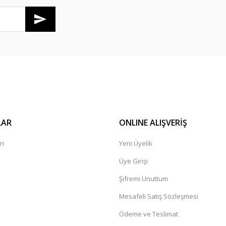
Gönder
LAR
ONLINE ALIŞVERİŞ
ri
Yeni Üyelik
Üye Girişi
Şifremi Unuttum
Mesafeli Satış Sözleşmesi
Ödeme ve Teslimat