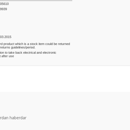
05610
9939
.03.2015
rd product which is a stock item could be returned
 returns guidelines/period.
ion to take back electrical and electronic
 after use
er konularda yetersiz gördüğünüz noktaları öneri formunu kullanarak tarafım
Bu ürüne ilk yorumu siz yapın!
Yorum Yaz
ardan haberdar