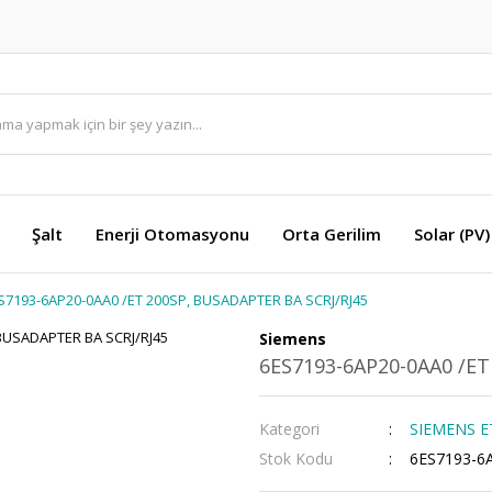
Şalt
Enerji Otomasyonu
Orta Gerilim
Solar (PV)
S7193-6AP20-0AA0 /ET 200SP, BUSADAPTER BA SCRJ/RJ45
Siemens
6ES7193-6AP20-0AA0 /ET
Kategori
SIEMENS ET2
Stok Kodu
6ES7193-6