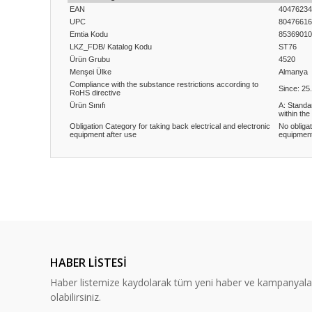
EAN
40476234
UPC
80476616
Emtia Kodu
85369010
LKZ_FDB/ Katalog Kodu
ST76
Ürün Grubu
4520
Menşei Ülke
Almanya
Compliance with the substance restrictions according to
Since: 25
RoHS directive
Ürün Sınıfı
A: Standa
within the
Obligation Category for taking back electrical and electronic
No obligat
equipment after use
equipment
Bu ürünün fiyat bilgisi, resim, ürün açıklamalarında ve diğ
Görüş ve önerileriniz için teşekkür ederiz.
Ürün resmi kalitesiz, bozuk veya görüntülenemiyor.
Ürün açıklamasında eksik bilgiler bulunuyor.
HABER LİSTESİ
Ürün bilgilerinde hatalar bulunuyor.
Haber listemize kaydolarak tüm yeni haber ve kampanyal
Ürün fiyatı diğer sitelerden daha pahalı.
olabilirsiniz.
Bu ürüne benzer farklı alternatifler olmalı.