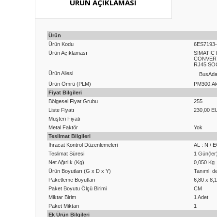
ÜRÜN AÇIKLAMASI
Ürün
Ürün Kodu
6ES7193
Ürün Açıklaması
SIMATIC
CONVERT
RJ45 SO
Ürün Ailesi
BusAda
Ürün Ömrü (PLM)
PM300:Akt
Fiyat Bilgileri
Bölgesel Fiyat Grubu
255
Liste Fiyatı
230,00 E
Müşteri Fiyatı
Metal Faktör
Yok
Teslimat Bilgileri
İhracat Kontrol Düzenlemeleri
AL : N /
Teslimat Süresi
1 Gün(ler
Net Ağırlık (Kg)
0,050 Kg
Ürün Boyutları (G x D x Y)
Tanımlı de
Paketleme Boyutları
6,80 x 8,
Paket Boyutu Ölçü Birimi
CM
Miktar Birim
1 Adet
Paket Miktarı
1
Ek Ürün Bilgileri