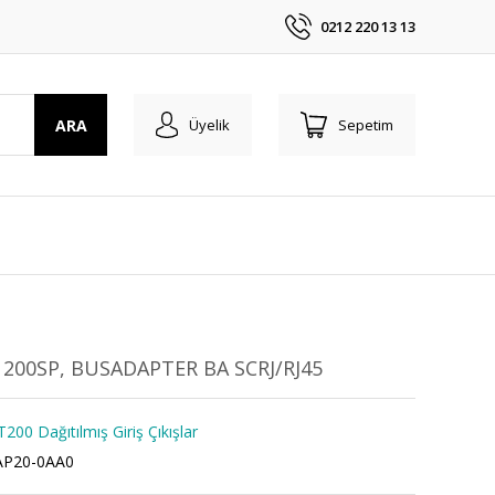
0212 220 13 13
ARA
Üyelik
Sepetim
 200SP, BUSADAPTER BA SCRJ/RJ45
00 Dağıtılmış Giriş Çıkışlar
AP20-0AA0