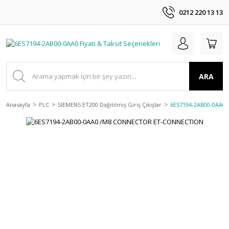
0212 220 13 13
ARA
Anasayfa
PLC
SIEMENS ET200 Dağıtılmış Giriş Çıkışlar
6ES7194-2AB00-0AA