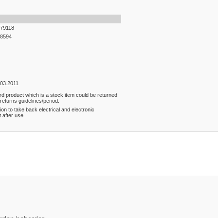
79118
8594
.03.2011
rd product which is a stock item could be returned
 returns guidelines/period.
ion to take back electrical and electronic
 after use
er konularda yetersiz gördüğünüz noktaları öneri formunu kullanarak tarafım
Bu ürüne ilk yorumu siz yapın!
Yorum Yaz