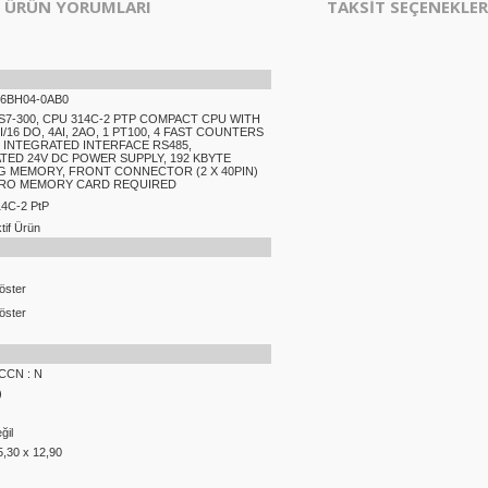
ÜRÜN YORUMLARI
TAKSİT SEÇENEKLER
-6BH04-0AB0
 S7-300, CPU 314C-2 PTP COMPACT CPU WITH
DI/16 DO, 4AI, 2AO, 1 PT100, 4 FAST COUNTERS
), INTEGRATED INTERFACE RS485,
TED 24V DC POWER SUPPLY, 192 KBYTE
 MEMORY, FRONT CONNECTOR (2 X 40PIN)
CRO MEMORY CARD REQUIRED
4C-2 PtP
if Ürün
öster
öster
ECCN : N
)
ğil
5,30 x 12,90