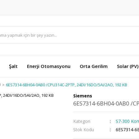
Şalt
Enerji Otomasyonu
Orta Gerilim
Solar (PV)
U
6ES7314-6BH04-0AB0 /CPU314C-2PTP, 24DI/16DO/5AI/2AO, 192 KB
Siemens
6ES7314-6BH04-0AB0 /CP
Kategori
S7-300 Ko
Stok Kodu
6ES7314-6