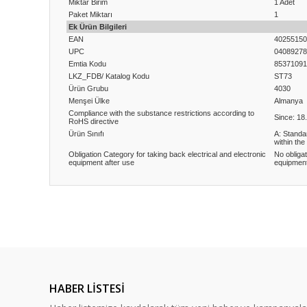
Miktar Birim
1 Adet
Paket Miktarı
1
Ek Ürün Bilgileri
EAN
40255150
UPC
04089278
Emtia Kodu
85371091
LKZ_FDB/ Katalog Kodu
ST73
Ürün Grubu
4030
Menşei Ülke
Almanya
Compliance with the substance restrictions according to
Since: 18
RoHS directive
Ürün Sınıfı
A: Standa
within the
Obligation Category for taking back electrical and electronic
No obligat
equipment after use
equipment
Bu ürünün fiyat bilgisi, resim, ürün açıklamalarında ve diğ
Görüş ve önerileriniz için teşekkür ederiz.
Ürün resmi kalitesiz, bozuk veya görüntülenemiyor.
Ürün açıklamasında eksik bilgiler bulunuyor.
HABER LİSTESİ
Ürün bilgilerinde hatalar bulunuyor.