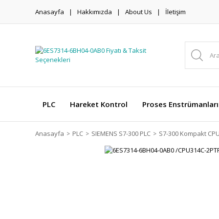
Anasayfa
Hakkımızda
About Us
İletişim
PLC
Hareket Kontrol
Proses Enstrümanları
Anasayfa
PLC
SIEMENS S7-300 PLC
S7-300 Kompakt CP