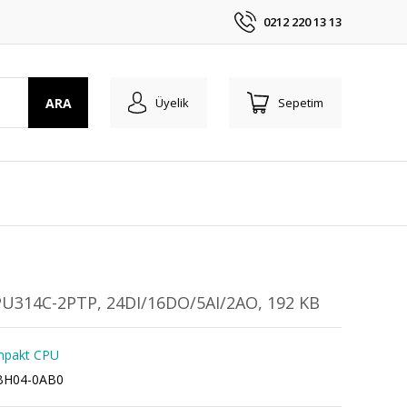
0212 220 13 13
ARA
Üyelik
Sepetim
U314C-2PTP, 24DI/16DO/5AI/2AO, 192 KB
mpakt CPU
BH04-0AB0