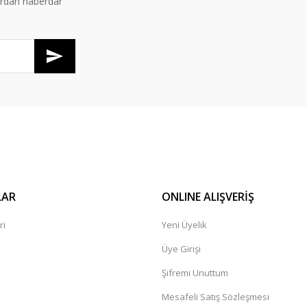
ardan haberdar
Gönder
LAR
ONLINE ALIŞVERİŞ
ri
Yeni Üyelik
Üye Girişi
Şifremi Unuttum
Mesafeli Satış Sözleşmesi