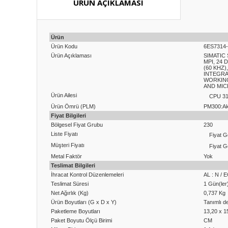
ÜRÜN AÇIKLAMASI
Ürün
Ürün Kodu
6ES7314
Ürün Açıklaması
SIMATIC
MPI, 24 
(60 KHZ
INTEGRA
WORKING
AND MI
Ürün Ailesi
CPU 31
Ürün Ömrü (PLM)
PM300:Akt
Fiyat Bilgileri
Bölgesel Fiyat Grubu
230
Liste Fiyatı
Fiyat G
Müşteri Fiyatı
Fiyat G
Metal Faktör
Yok
Teslimat Bilgileri
İhracat Kontrol Düzenlemeleri
AL : N / 
Teslimat Süresi
1 Gün(ler
Net Ağırlık (Kg)
0,737 Kg
Ürün Boyutları (G x D x Y)
Tanımlı de
Paketleme Boyutları
13,20 x 1
Paket Boyutu Ölçü Birimi
CM