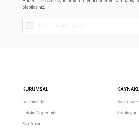
Haber listemize kaydolarak tüm yeni haber ve kampanyal
Ürün fiyatı diğer sitelerden daha pahalı.
olabilirsiniz.
Bu ürüne benzer farklı alternatifler olmalı.
KURUMSAL
KAYNAK
Hakkımızda
Fiyat Listele
İletişim Bilgilerimiz
Kataloglar
Bize Yazın