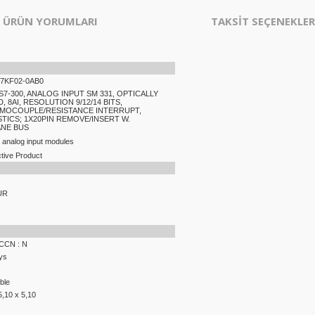
ÜRÜN YORUMLARI
TAKSİT SEÇENEKLER
-7KF02-0AB0
S7-300, ANALOG INPUT SM 331, OPTICALLY
, 8AI, RESOLUTION 9/12/14 BITS,
RMOCOUPLE/RESISTANCE INTERRUPT,
TICS; 1X20PIN REMOVE/INSERT W.
NE BUS
analog input modules
tive Product
UR
ECCN : N
ys
ble
5,10 x 5,10