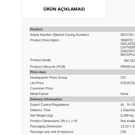
ÜRÜN AÇIKLAMASI
Product
Article Number (Market Facing Number)
6ES7331
Product Description
SIMATIC 
ISOLATED
U/I/THE
DIAGNOS
BACKPLA
Product family
SM 331 
Product Lifecycle (PLM)
PM300:Ac
Price data
Headquarter Price Group
231
List Price
678,60 E
Customer Price
Metal Factor
None
Delivery information
Export Control Regulations
AL : N / 
Delivery Time
1 Day/Da
Net Weight (kg)
0,289 Kg
Product Dimensions (W x L x H)
Not availa
Packaging Dimension
13,10 x 1
Package size unit of measure
CM