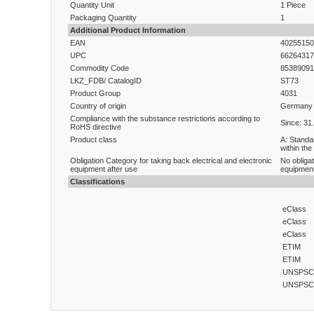
Quantity Unit
1 Piece
Packaging Quantity
1
Additional Product Information
EAN
40255150
UPC
66264317
Commodity Code
85389091
LKZ_FDB/ CatalogID
ST73
Product Group
4031
Country of origin
Germany
Compliance with the substance restrictions according to
Since: 31
RoHS directive
Product class
A: Standa
within the
Obligation Category for taking back electrical and electronic
No obligat
equipment after use
equipment
Classifications
eClass
eClass
eClass
ETIM
ETIM
UNSPSC
UNSPSC