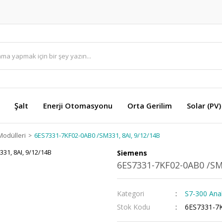
Şalt
Enerji Otomasyonu
Orta Gerilim
Solar (PV)
Modülleri
6ES7331-7KF02-0AB0 /SM331, 8AI, 9/12/14B
Siemens
6ES7331-7KF02-0AB0 /SM3
Kategori
S7-300 Anal
Stok Kodu
6ES7331-7