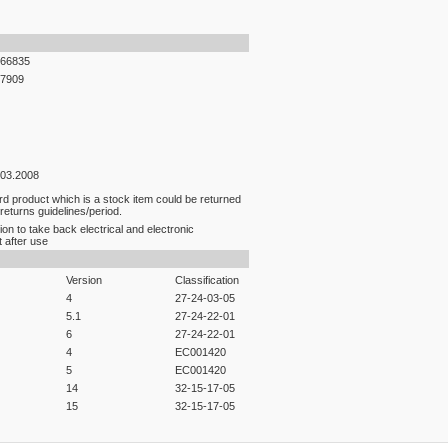
66835
7909
.03.2008
rd product which is a stock item could be returned
 returns guidelines/period.
ion to take back electrical and electronic
 after use
Version
Classification
4
27-24-03-05
5.1
27-24-22-01
6
27-24-22-01
4
EC001420
5
EC001420
14
32-15-17-05
15
32-15-17-05