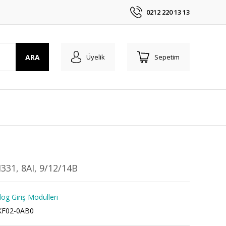
0212 220 13 13
ARA
Üyelik
Sepetim
31, 8AI, 9/12/14B
og Giriş Modülleri
KF02-0AB0