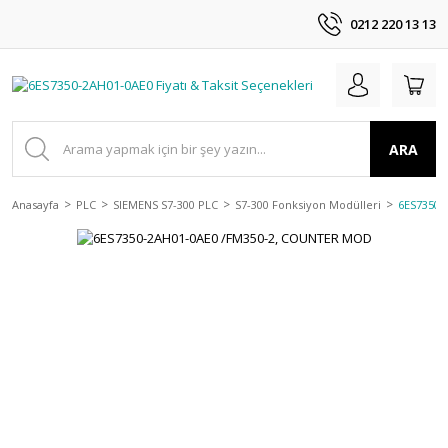
0212 220 13 13
ARA
Anasayfa
PLC
SIEMENS S7-300 PLC
S7-300 Fonksiyon Modülleri
6ES7350-