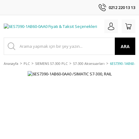
0212 220 13 13
ARA
Anasayfa
PLC
SIEMENS S7-300 PLC
S7-300 Aksesuarları
6ES7390-1AB60-0A