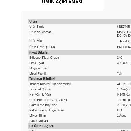
ÜRÜN AÇIKLAMASI
Ürün
Ürün Kodu
6ES7405
Ürün Açıklaması
SIMATIC 
DC, 5V 
Ürün Ailesi
PS 405
Ürün Ömrü (PLM)
PM300:Akt
Fiyat Bilgileri
Bölgesel Fiyat Grubu
240
Liste Fiyatı
390,00 E
Müşteri Fiyatı
Metal Faktör
Yok
Teslimat Bilgileri
İhracat Kontrol Düzenlemeleri
AL : N / 
Teslimat Süresi
1 Gün(ler
Net Ağırlık (Kg)
0,945 Kg
Ürün Boyutları (G x D x Y)
Tanımlı de
Paketleme Boyutları
23,30 x 3
Paket Boyutu Ölçü Birimi
CM
Miktar Birim
1 Adet
Paket Miktarı
1
Ek Ürün Bilgileri