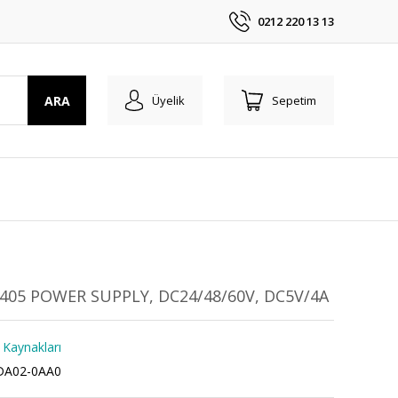
0212 220 13 13
ARA
Üyelik
Sepetim
S405 POWER SUPPLY, DC24/48/60V, DC5V/4A
 Kaynakları
DA02-0AA0