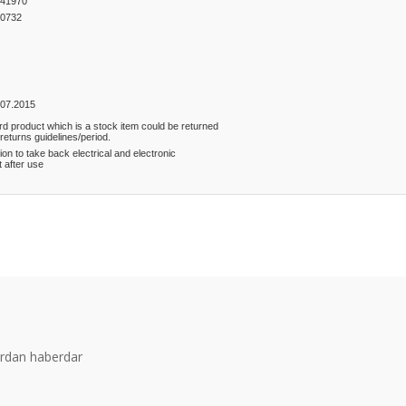
41970
0732
.07.2015
rd product which is a stock item could be returned
 returns guidelines/period.
ion to take back electrical and electronic
 after use
er konularda yetersiz gördüğünüz noktaları öneri formunu kullanarak tarafım
Bu ürüne ilk yorumu siz yapın!
Yorum Yaz
ardan haberdar