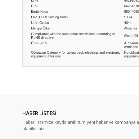
EAN
40191691
UPC
66264318
Emtia Kodu
85044090
LKZ_FDB/ Katalog Kodu
ST74
Ürün Grubu
4044
Menşei Ülke
Almanya
Compliance with the substance restrictions according to
Since: 08
RoHS directive
Ürün Sınıfı
A: Standa
within the
Obligation Category for taking back electrical and electronic
No obligat
equipment after use
equipment
Bu ürünün fiyat bilgisi, resim, ürün açıklamalarında ve diğ
Görüş ve önerileriniz için teşekkür ederiz.
Ürün resmi kalitesiz, bozuk veya görüntülenemiyor.
Ürün açıklamasında eksik bilgiler bulunuyor.
HABER LİSTESİ
Ürün bilgilerinde hatalar bulunuyor.
Haber listemize kaydolarak tüm yeni haber ve kampanyal
Ürün fiyatı diğer sitelerden daha pahalı.
olabilirsiniz.
Bu ürüne benzer farklı alternatifler olmalı.