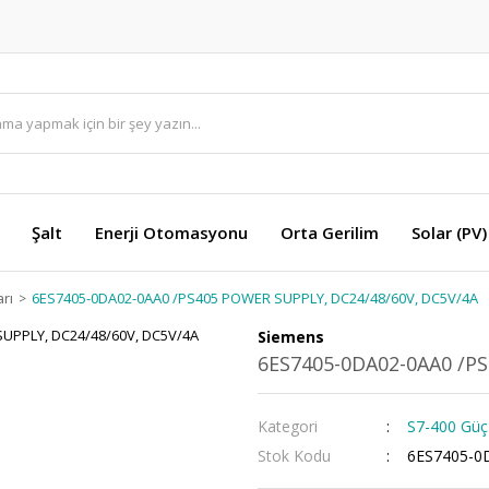
Şalt
Enerji Otomasyonu
Orta Gerilim
Solar (PV)
rı
6ES7405-0DA02-0AA0 /PS405 POWER SUPPLY, DC24/48/60V, DC5V/4A
Siemens
6ES7405-0DA02-0AA0 /P
Kategori
S7-400 Güç
Stok Kodu
6ES7405-0