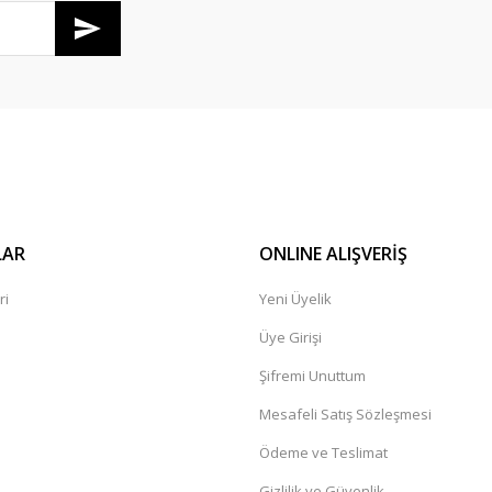
Gönder
LAR
ONLINE ALIŞVERİŞ
ri
Yeni Üyelik
Üye Girişi
Şifremi Unuttum
Mesafeli Satış Sözleşmesi
Ödeme ve Teslimat
Gizlilik ve Güvenlik