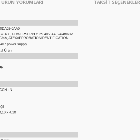
ÜRÜN YORUMLARI
TAKSİT SEÇENEKLER
-0DA02-0AA0
S7-400, POWERSUPPLY PS 405: 4A, 24/48/60V
DC/4A, ATEXAPPROBATIONIDENTIFICATION
/407 power supply
if Ürün
UR
ECCN : N
)
ğil
0,10 x 4,10