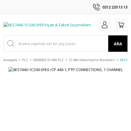
0212 220 13 13
ARA
Anasayfa
PLC
SIEMENS S7-400 PLC
S7-400 Haberleşme Modülleri
6ES744