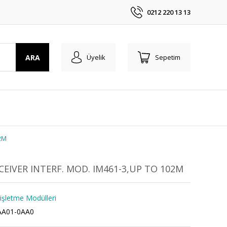
0212 220 13 13
ARA
Üyelik
Sepetim
2M
CEIVER INTERF. MOD. IM461-3,UP TO 102M
işletme Modülleri
AA01-0AA0