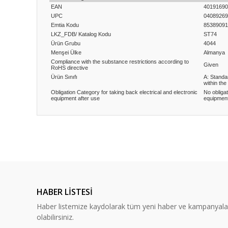
EAN
40191690
UPC
04089269
Emtia Kodu
85389091
LKZ_FDB/ Katalog Kodu
ST74
Ürün Grubu
4044
Menşei Ülke
Almanya
Compliance with the substance restrictions according to
Given
RoHS directive
Ürün Sınıfı
A: Standa
within the
Obligation Category for taking back electrical and electronic
No obligat
equipment after use
equipment
Bu ürünün fiyat bilgisi, resim, ürün açıklamalarında ve diğ
Görüş ve önerileriniz için teşekkür ederiz.
Ürün resmi kalitesiz, bozuk veya görüntülenemiyor.
Ürün açıklamasında eksik bilgiler bulunuyor.
HABER LİSTESİ
Ürün bilgilerinde hatalar bulunuyor.
Haber listemize kaydolarak tüm yeni haber ve kampanyal
Ürün fiyatı diğer sitelerden daha pahalı.
olabilirsiniz.
Bu ürüne benzer farklı alternatifler olmalı.