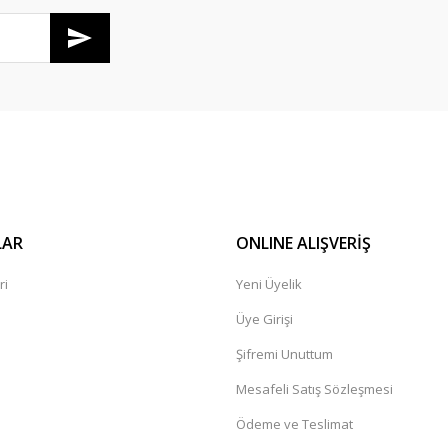
Gönder
LAR
ONLINE ALIŞVERİŞ
ri
Yeni Üyelik
Üye Girişi
Şifremi Unuttum
Mesafeli Satış Sözleşmesi
Ödeme ve Teslimat