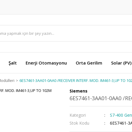
Şalt
Enerji Otomasyonu
Orta Gerilim
Solar (PV)
odülleri
6ES7461-3AA01-0AA0 /RECEIVER INTERF. MOD. IM461-3,UP TO 10
Siemens
6ES7461-3AA01-0AA0 /RE
Kategori
S7-400 Gen
Stok Kodu
6ES7461-3