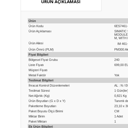
ÜRÜN AÇIKLAMASI
Ürün
Ürün Kodu
6ES7461
Ürün Açıklaması
SIMATIC 
MODULE 
M, WITH 
Ürün Ailesi
IM 461
Ürün Ömrü (PLM)
PM300:Akt
Fiyat Bilgileri
Bölgesel Fiyat Grubu
240
Liste Fiyatı
699,00 E
Müşteri Fiyatı
Metal Faktör
Yok
Teslimat Bilgileri
İhracat Kontrol Düzenlemeleri
AL : N / 
Teslimat Süresi
1 Gün(ler
Net Ağırlık (Kg)
0,821 Kg
Ürün Boyutları (G x D x Y)
Tanımlı de
Paketleme Boyutları
23,10 x 3
Paket Boyutu Ölçü Birimi
CM
Miktar Birim
1 Adet
Paket Miktarı
1
Ek Ürün Bilgileri