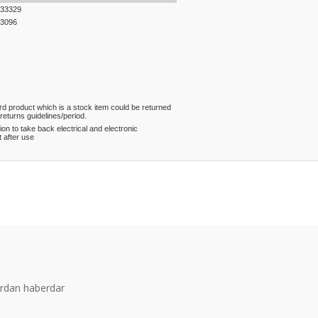
33329
3096
rd product which is a stock item could be returned
 returns guidelines/period.
ion to take back electrical and electronic
 after use
er konularda yetersiz gördüğünüz noktaları öneri formunu kullanarak tarafım
Bu ürüne ilk yorumu siz yapın!
Yorum Yaz
ardan haberdar