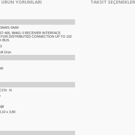
ÜRÜN YORUMLARI
TAKSİT SEÇENEKLER
-3AA01-0AA0
S7-400, IM461-3 RECEIVER INTERFACE
FOR DISTRIBUTED CONNECTION UP TO 102
K BUS
-3
if Ürün
UR
ECCN : N
)
ğil
0,10 x 3,80