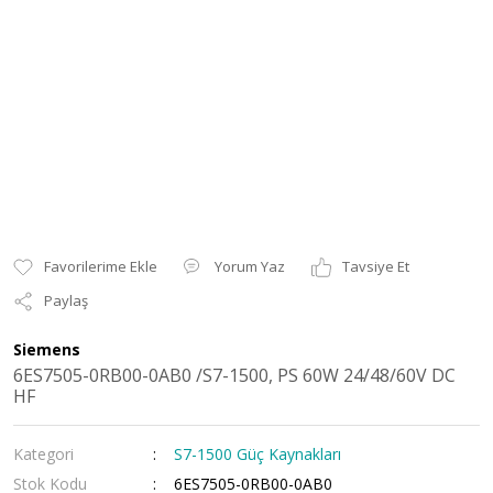
Yorum Yaz
Tavsiye Et
Paylaş
Siemens
6ES7505-0RB00-0AB0 /S7-1500, PS 60W 24/48/60V DC
HF
Kategori
S7-1500 Güç Kaynakları
Stok Kodu
6ES7505-0RB00-0AB0