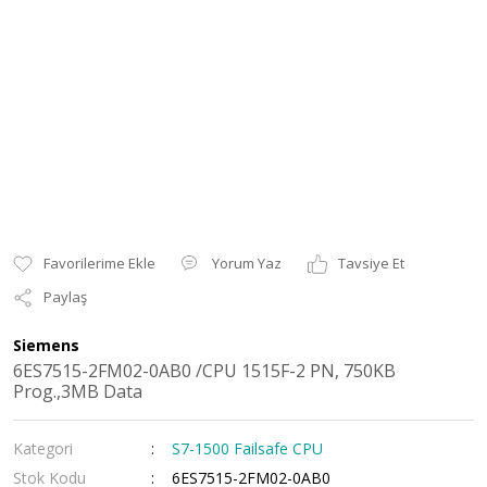
Yorum Yaz
Tavsiye Et
Paylaş
Siemens
6ES7515-2FM02-0AB0 /CPU 1515F-2 PN, 750KB
Prog.,3MB Data
Kategori
S7-1500 Failsafe CPU
Stok Kodu
6ES7515-2FM02-0AB0