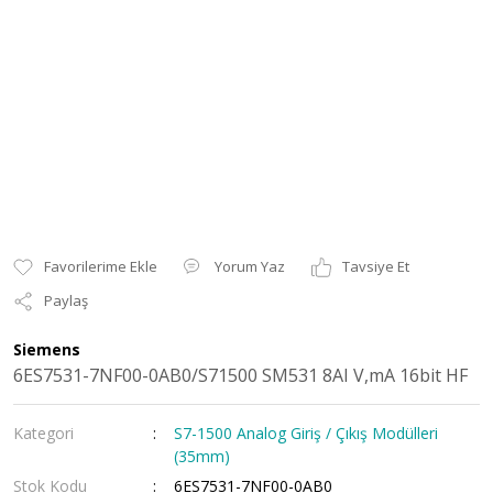
Yorum Yaz
Tavsiye Et
Paylaş
Siemens
6ES7531-7NF00-0AB0/S71500 SM531 8AI V,mA 16bit HF
Kategori
S7-1500 Analog Giriş / Çıkış Modülleri
(35mm)
Stok Kodu
6ES7531-7NF00-0AB0