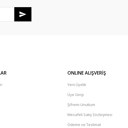
Gönder
LAR
ONLINE ALIŞVERİŞ
ri
Yeni Üyelik
Üye Girişi
Şifremi Unuttum
Mesafeli Satış Sözleşmesi
Ödeme ve Teslimat