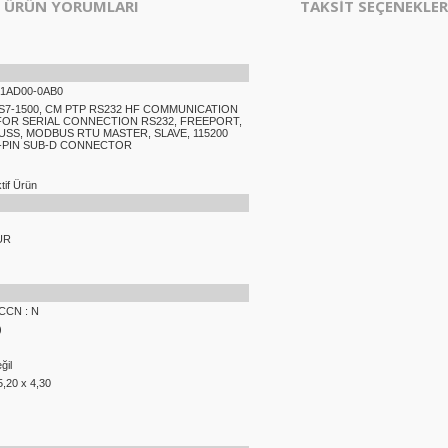
ÜRÜN YORUMLARI
TAKSİT SEÇENEKLER
-1AD00-0AB0
 S7-1500, CM PTP RS232 HF COMMUNICATION
OR SERIAL CONNECTION RS232, FREEPORT,
 USS, MODBUS RTU MASTER, SLAVE, 115200
 9-PIN SUB-D CONNECTOR
if Ürün
UR
ECCN : N
)
ğil
5,20 x 4,30