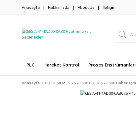
Anasayfa
Hakkımızda
About Us
İletişim
PLC
Hareket Kontrol
Proses Enstrümanları
Anasayfa
PLC
SIEMENS S7-1500 PLC
S7-1500 Haberleşm