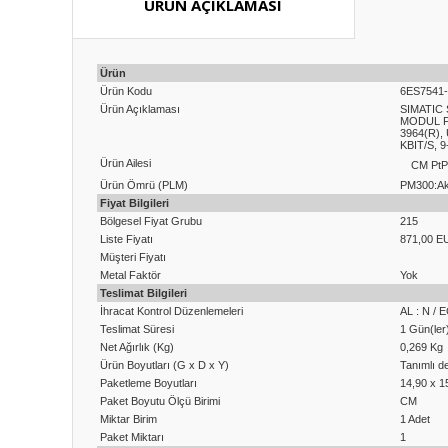
ÜRÜN AÇIKLAMASI
Ürün
Ürün Kodu
6ES7541
Ürün Açıklaması
SIMATIC
MODUL F
3964(R),
KBIT/S,
Ürün Ailesi
CM PtP
Ürün Ömrü (PLM)
PM300:Akt
Fiyat Bilgileri
Bölgesel Fiyat Grubu
215
Liste Fiyatı
871,00 E
Müşteri Fiyatı
Metal Faktör
Yok
Teslimat Bilgileri
İhracat Kontrol Düzenlemeleri
AL : N / 
Teslimat Süresi
1 Gün(ler
Net Ağırlık (Kg)
0,269 Kg
Ürün Boyutları (G x D x Y)
Tanımlı de
Paketleme Boyutları
14,90 x 1
Paket Boyutu Ölçü Birimi
CM
Miktar Birim
1 Adet
Paket Miktarı
1