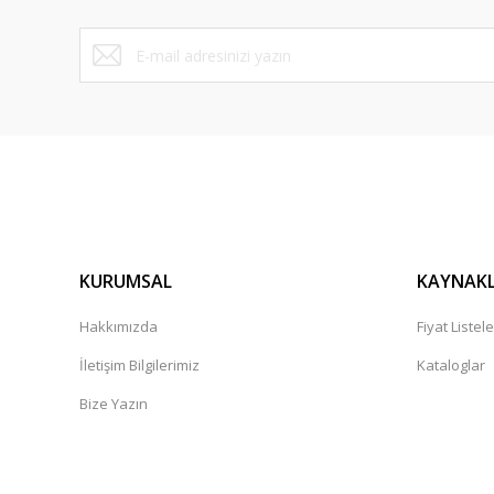
Bu ürüne benzer farklı alternatifler olmalı.
KURUMSAL
KAYNAK
Hakkımızda
Fiyat Listele
İletişim Bilgilerimiz
Kataloglar
Bize Yazın