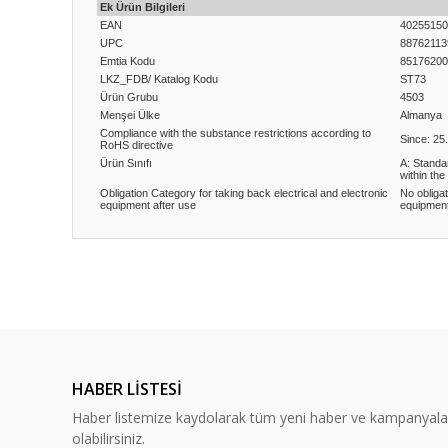
Ek Ürün Bilgileri
EAN
40255150
UPC
88762113
Emtia Kodu
85176200
LKZ_FDB/ Katalog Kodu
ST73
Ürün Grubu
4503
Menşei Ülke
Almanya
Compliance with the substance restrictions according to
Since: 25
RoHS directive
Ürün Sınıfı
A: Standa
within the
Obligation Category for taking back electrical and electronic
No obligat
equipment after use
equipment
Bu ürünün fiyat bilgisi, resim, ürün açıklamalarında ve diğ
Görüş ve önerileriniz için teşekkür ederiz.
Ürün resmi kalitesiz, bozuk veya görüntülenemiyor.
Ürün açıklamasında eksik bilgiler bulunuyor.
HABER LİSTESİ
Ürün bilgilerinde hatalar bulunuyor.
Haber listemize kaydolarak tüm yeni haber ve kampanyal
Ürün fiyatı diğer sitelerden daha pahalı.
olabilirsiniz.