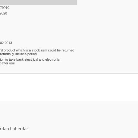
79910
9520
.02.2013
rd product which is a stock item could be returned
 returns guidelines/period.
ion to take back electrical and electronic
 after use
er konularda yetersiz gördüğünüz noktaları öneri formunu kullanarak tarafım
Bu ürüne ilk yorumu siz yapın!
Yorum Yaz
ardan haberdar