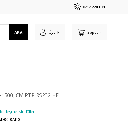
0212 220 13 13
ARA
Üyelik
Sepetim
-1500, CM PTP RS232 HF
berleşme Modülleri
AD00-0AB0