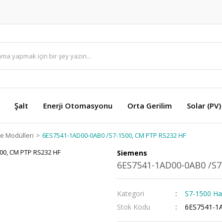
Şalt
Enerji Otomasyonu
Orta Gerilim
Solar (PV)
e Modülleri
6ES7541-1AD00-0AB0 /S7-1500, CM PTP RS232 HF
Siemens
6ES7541-1AD00-0AB0 /S7
Kategori
S7-1500 Ha
Stok Kodu
6ES7541-1