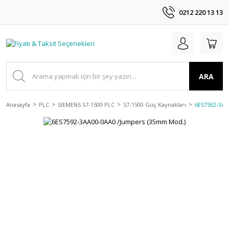
0212 220 13 13
ARA
Anasayfa
PLC
SIEMENS S7-1500 PLC
S7-1500 Güç Kaynakları
6ES7592-3AA