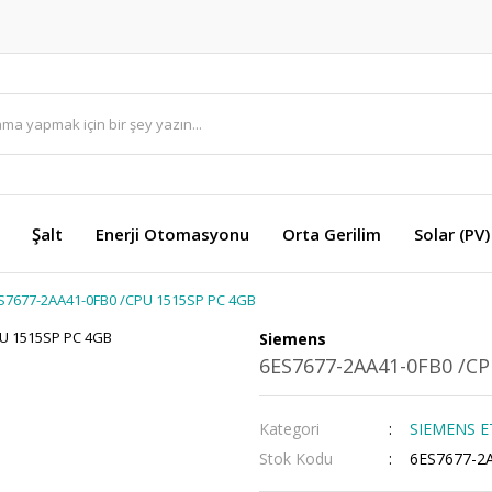
Şalt
Enerji Otomasyonu
Orta Gerilim
Solar (PV)
S7677-2AA41-0FB0 /CPU 1515SP PC 4GB
Siemens
6ES7677-2AA41-0FB0 /C
Kategori
SIEMENS ET2
Stok Kodu
6ES7677-2