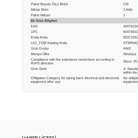
Paket Boyutu Ölçü Birimi
CM
Miktar Birim
1 Adet
Paket Miktarı
1
Ek Ürün Bilgileri
EAN
40476234
UPC
80476601
Emtia Kodu
85371091
LKZ_FDB/ Katalog Kodu
STWINA
Ürün Grubu
4A62
Menşei Ülke
Almanya
Compliance with the substance restrictions according to
Since: 05
RoHS directive
Ürün Sınıfı
A: Standa
within the
Obligation Category for taking back electrical and electronic
No obligat
equipment after use
equipment
Bu ürünün fiyat bilgisi, resim, ürün açıklamalarında ve diğ
Görüş ve önerileriniz için teşekkür ederiz.
Ürün resmi kalitesiz, bozuk veya görüntülenemiyor.
Ürün açıklamasında eksik bilgiler bulunuyor.