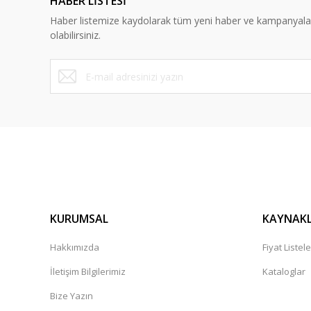
HABER LİSTESİ
Ürün bilgilerinde hatalar bulunuyor.
Haber listemize kaydolarak tüm yeni haber ve kampanyal
Ürün fiyatı diğer sitelerden daha pahalı.
olabilirsiniz.
Bu ürüne benzer farklı alternatifler olmalı.
KURUMSAL
KAYNAK
Hakkımızda
Fiyat Listele
İletişim Bilgilerimiz
Kataloglar
Bize Yazın