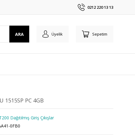
0212 220 13 13
ARA
Üyelik
Sepetim
PU 1515SP PC 4GB
00 Dağıtılmış Giriş Çıkışlar
AA41-0FB0