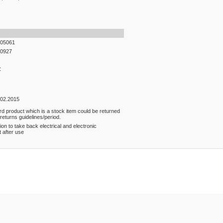
05061
0927
C
.02.2015
rd product which is a stock item could be returned
 returns guidelines/period.
ion to take back electrical and electronic
 after use
er konularda yetersiz gördüğünüz noktaları öneri formunu kullanarak tarafım
Bu ürüne ilk yorumu siz yapın!
Yorum Yaz