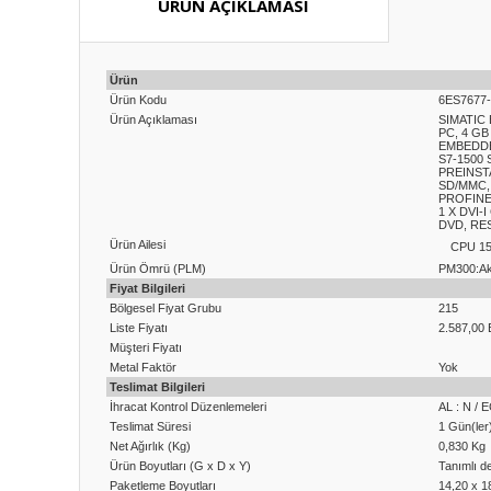
ÜRÜN AÇIKLAMASI
Ürün
Ürün Kodu
6ES7677
Ürün Açıklaması
SIMATIC
PC, 4 G
EMBEDDE
S7-1500
PREINST
SD/MMC,
PROFINET
1 X DVI
DVD, RE
Ürün Ailesi
CPU 1
Ürün Ömrü (PLM)
PM300:Akt
Fiyat Bilgileri
Bölgesel Fiyat Grubu
215
Liste Fiyatı
2.587,00
Müşteri Fiyatı
Metal Faktör
Yok
Teslimat Bilgileri
İhracat Kontrol Düzenlemeleri
AL : N / 
Teslimat Süresi
1 Gün(ler
Net Ağırlık (Kg)
0,830 Kg
Ürün Boyutları (G x D x Y)
Tanımlı de
Paketleme Boyutları
14,20 x 1