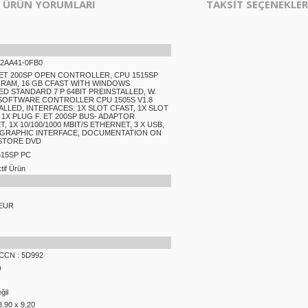
ÜRÜN YORUMLARI
TAKSİT SEÇENEKLER
-2AA41-0FB0
 ET 200SP OPEN CONTROLLER, CPU 1515SP
B RAM, 16 GB CFAST WITH WINDOWS
D STANDARD 7 P 64BIT PREINSTALLED, W.
 SOFTWARE CONTROLLER CPU 1505S V1.8
ALLED, INTERFACES: 1X SLOT CFAST, 1X SLOT
 1X PLUG F. ET 200SP BUS- ADAPTOR
, 1X 10/100/1000 MBIT/S ETHERNET, 3 X USB,
-I GRAPHIC INTERFACE, DOCUMENTATION ON
STORE DVD
515SP PC
if Ürün
 EUR
ECCN : 5D992
)
ğil
8,90 x 9,20