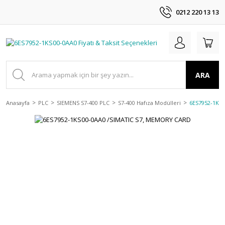
0212 220 13 13
ARA
Anasayfa
PLC
SIEMENS S7-400 PLC
S7-400 Hafıza Modülleri
6ES7952-1KS