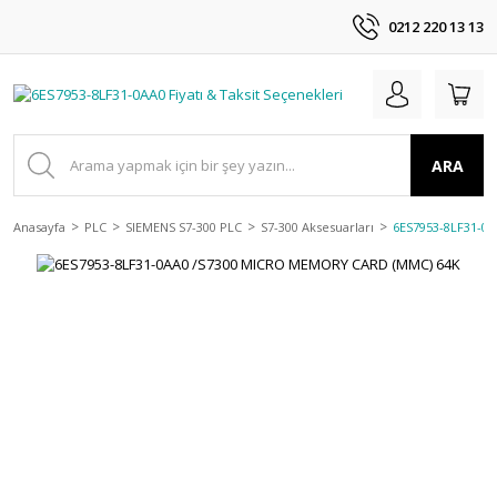
0212 220 13 13
ARA
Anasayfa
PLC
SIEMENS S7-300 PLC
S7-300 Aksesuarları
6ES7953-8LF31-0