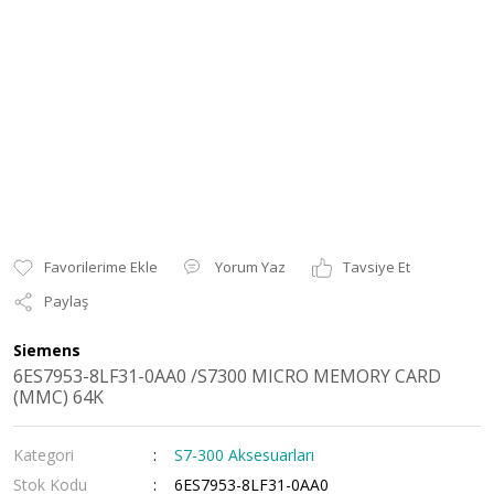
Yorum Yaz
Tavsiye Et
Paylaş
Siemens
6ES7953-8LF31-0AA0 /S7300 MICRO MEMORY CARD
(MMC) 64K
Kategori
S7-300 Aksesuarları
Stok Kodu
6ES7953-8LF31-0AA0