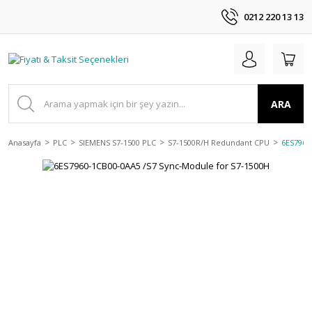
0212 220 13 13
ARA
Anasayfa
PLC
SIEMENS S7-1500 PLC
S7-1500R/H Redundant CPU
6ES7960