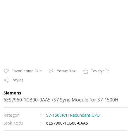
Yorum Yaz
Tavsiye Et
Paylaş
Siemens
6ES7960-1CB00-0AA5 /S7 Sync-Module for S7-1500H
Kategori
S7-1500R/H Redundant CPU
Stok Kodu
6ES7960-1CB00-0AA5